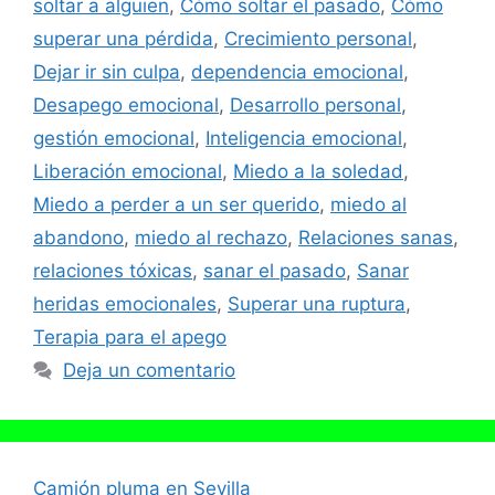
soltar a alguien
,
Cómo soltar el pasado
,
Cómo
superar una pérdida
,
Crecimiento personal
,
Dejar ir sin culpa
,
dependencia emocional
,
Desapego emocional
,
Desarrollo personal
,
gestión emocional
,
Inteligencia emocional
,
Liberación emocional
,
Miedo a la soledad
,
Miedo a perder a un ser querido
,
miedo al
abandono
,
miedo al rechazo
,
Relaciones sanas
,
relaciones tóxicas
,
sanar el pasado
,
Sanar
heridas emocionales
,
Superar una ruptura
,
Terapia para el apego
Deja un comentario
Camión pluma en Sevilla