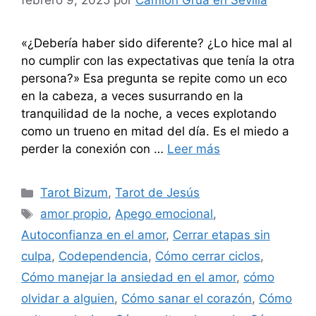
febrero 9, 2025
por
Camión Grúa en Sevilla
«¿Debería haber sido diferente? ¿Lo hice mal al
no cumplir con las expectativas que tenía la otra
persona?» Esa pregunta se repite como un eco
en la cabeza, a veces susurrando en la
tranquilidad de la noche, a veces explotando
como un trueno en mitad del día. Es el miedo a
perder la conexión con …
Leer más
Categorías
Tarot Bizum
,
Tarot de Jesús
Etiquetas
amor propio
,
Apego emocional
,
Autoconfianza en el amor
,
Cerrar etapas sin
culpa
,
Codependencia
,
Cómo cerrar ciclos
,
Cómo manejar la ansiedad en el amor
,
cómo
olvidar a alguien
,
Cómo sanar el corazón
,
Cómo