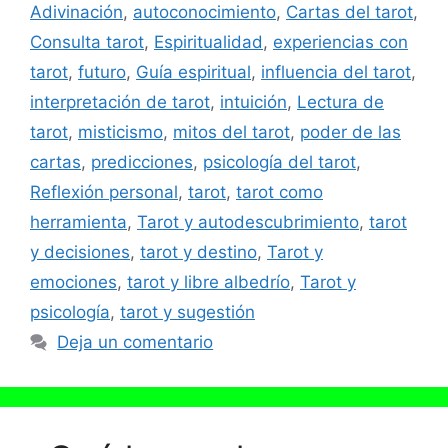
Adivinación
,
autoconocimiento
,
Cartas del tarot
,
Consulta tarot
,
Espiritualidad
,
experiencias con
tarot
,
futuro
,
Guía espiritual
,
influencia del tarot
,
interpretación de tarot
,
intuición
,
Lectura de
tarot
,
misticismo
,
mitos del tarot
,
poder de las
cartas
,
predicciones
,
psicología del tarot
,
Reflexión personal
,
tarot
,
tarot como
herramienta
,
Tarot y autodescubrimiento
,
tarot
y decisiones
,
tarot y destino
,
Tarot y
emociones
,
tarot y libre albedrío
,
Tarot y
psicología
,
tarot y sugestión
Deja un comentario