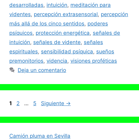
desarrolladas
,
intuición
,
meditación para
videntes
,
percepción extrasensorial
,
percepción
más allá de los cinco sentidos
,
poderes
psíquicos
,
protección energética
,
señales de
intuición
,
señales de vidente
,
señales
espirituales
,
sensibilidad psíquica
,
sueños
premonitorios
,
videncia
,
visiones proféticas
Deja un comentario
Página
Página
Página
1
2
…
5
Siguiente
→
Camión pluma en Sevilla