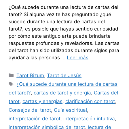
¿Qué sucede durante una lectura de cartas del
tarot? Si alguna vez te has preguntado ¿qué
sucede durante una lectura de cartas del
tarot?, es posible que hayas sentido curiosidad
por cómo este antiguo arte puede brindarte
respuestas profundas y reveladoras. Las cartas
del tarot han sido utilizadas durante siglos para
ayudar a las personas …
Leer más
Categorías
Tarot Bizum
,
Tarot de Jesús
Etiquetas
¿Qué sucede durante una lectura de cartas
del tarot?
,
cartas de tarot y energía
,
Cartas del
tarot
,
cartas y energías
,
clarificación con tarot
,
Consejos del tarot
,
Guía espiritual
,
interpretación de tarot
,
interpretación intuitiva
,
interpretación simbólica del tarot
,
lectura de