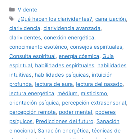
Categorías
Vidente
Etiquetas
¿Qué hacen los clarividentes?
,
canalización
,
clarividencia
,
clarividencia avanzada
,
clarividentes
,
conexión energética
,
conocimiento esotérico
,
consejos espirituales
,
Consulta espiritual
,
energía cósmica
,
Guía
espiritual
,
habilidades espirituales
,
habilidades
intuitivas
,
habilidades psíquicas
,
intuición
profunda
,
lectura de aura
,
lectura del pasado
,
lectura energética
,
médium
,
misticismo
,
orientación psíquica
,
percepción extrasensorial
,
percepción remota
,
poder mental
,
poderes
psíquicos
,
Predicciones del futuro
,
Sanación
emocional
,
Sanación energética
,
técnicas de