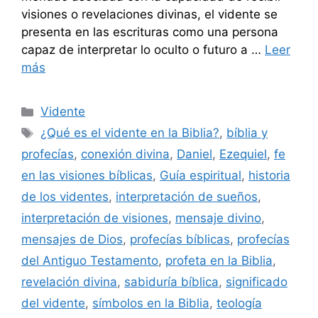
visiones o revelaciones divinas, el vidente se
presenta en las escrituras como una persona
capaz de interpretar lo oculto o futuro a …
Leer
más
Categorías
Vidente
Etiquetas
¿Qué es el vidente en la Biblia?
,
bíblia y
profecías
,
conexión divina
,
Daniel
,
Ezequiel
,
fe
en las visiones bíblicas
,
Guía espiritual
,
historia
de los videntes
,
interpretación de sueños
,
interpretación de visiones
,
mensaje divino
,
mensajes de Dios
,
profecías bíblicas
,
profecías
del Antiguo Testamento
,
profeta en la Biblia
,
revelación divina
,
sabiduría bíblica
,
significado
del vidente
,
símbolos en la Biblia
,
teología