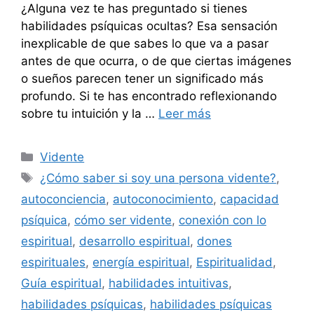
¿Alguna vez te has preguntado si tienes
habilidades psíquicas ocultas? Esa sensación
inexplicable de que sabes lo que va a pasar
antes de que ocurra, o de que ciertas imágenes
o sueños parecen tener un significado más
profundo. Si te has encontrado reflexionando
sobre tu intuición y la …
Leer más
Categorías
Vidente
Etiquetas
¿Cómo saber si soy una persona vidente?
,
autoconciencia
,
autoconocimiento
,
capacidad
psíquica
,
cómo ser vidente
,
conexión con lo
espiritual
,
desarrollo espiritual
,
dones
espirituales
,
energía espiritual
,
Espiritualidad
,
Guía espiritual
,
habilidades intuitivas
,
habilidades psíquicas
,
habilidades psíquicas