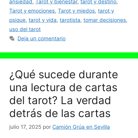
ansiedad
,
Tarot y bienestar
,
tarot y destino
,
Tarot y emociones
,
Tarot y miedos
,
tarot y
psique
,
tarot y vida
,
tarotista
,
tomar decisiones
,
uso del tarot
Deja un comentario
¿Qué sucede durante
una lectura de cartas
del tarot? La verdad
detrás de las cartas
julio 17, 2025
por
Camión Grúa en Sevilla