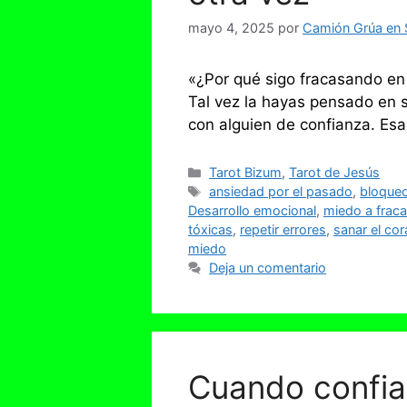
mayo 4, 2025
por
Camión Grúa en S
«¿Por qué sigo fracasando en 
Tal vez la hayas pensado en s
con alguien de confianza. E
Categorías
Tarot Bizum
,
Tarot de Jesús
Etiquetas
ansiedad por el pasado
,
bloque
Desarrollo emocional
,
miedo a frac
tóxicas
,
repetir errores
,
sanar el co
miedo
Deja un comentario
Cuando confiar