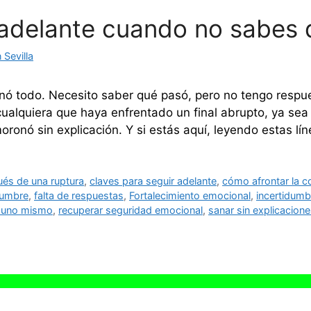
adelante cuando no sabes 
Sevilla
nó todo. Necesito saber qué pasó, pero no tengo respu
alquiera que haya enfrentado un final abrupto, ya sea 
ronó sin explicación. Y si estás aquí, leyendo estas lí
és de una ruptura
,
claves para seguir adelante
,
cómo afrontar la c
dumbre
,
falta de respuestas
,
Fortalecimiento emocional
,
incertidumb
n uno mismo
,
recuperar seguridad emocional
,
sanar sin explicacion