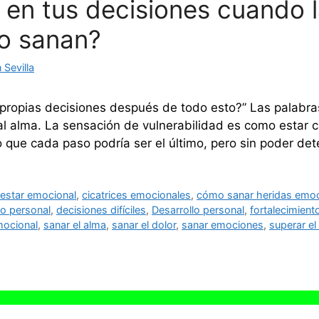
en tus decisiones cuando l
o sanan?
Sevilla
ropias decisiones después de todo esto?” Las palabras 
 al alma. La sensación de vulnerabilidad es como estar
ndo que cada paso podría ser el último, pero sin poder d
nestar emocional
,
cicatrices emocionales
,
cómo sanar heridas emoc
o personal
,
decisiones difíciles
,
Desarrollo personal
,
fortalecimient
emocional
,
sanar el alma
,
sanar el dolor
,
sanar emociones
,
superar e