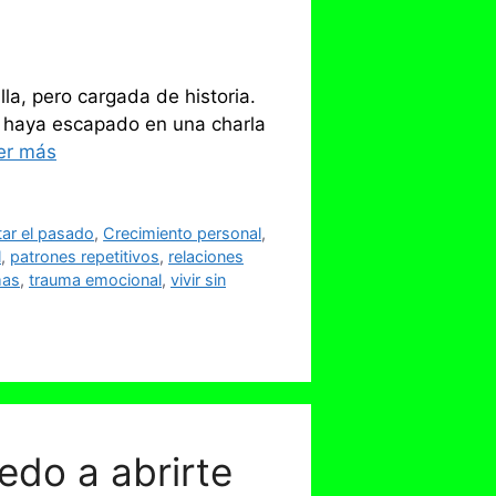
la, pero cargada de historia.
te haya escapado en una charla
er más
ar el pasado
,
Crecimiento personal
,
l
,
patrones repetitivos
,
relaciones
mas
,
trauma emocional
,
vivir sin
edo a abrirte