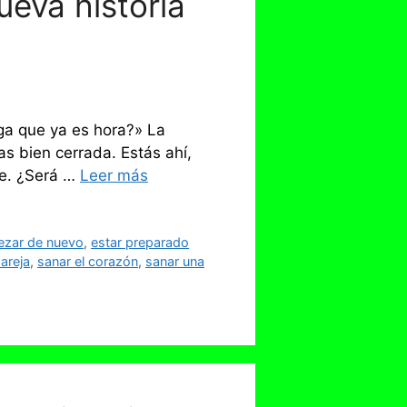
eva historia
ga que ya es hora?» La
s bien cerrada. Estás ahí,
ge. ¿Será …
Leer más
zar de nuevo
,
estar preparado
areja
,
sanar el corazón
,
sanar una