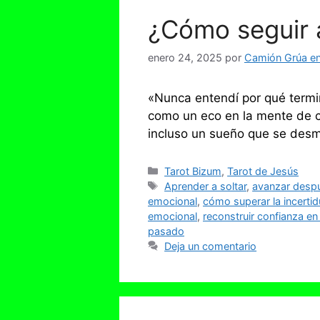
¿Cómo seguir 
enero 24, 2025
por
Camión Grúa en 
«Nunca entendí por qué termi
como un eco en la mente de cu
incluso un sueño que se desmo
Categorías
Tarot Bizum
,
Tarot de Jesús
Etiquetas
Aprender a soltar
,
avanzar despu
emocional
,
cómo superar la incerti
emocional
,
reconstruir confianza e
pasado
Deja un comentario