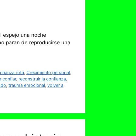
al espejo una noche
 no paran de reproducirse una
nfianza rota
,
Crecimiento personal
,
 confiar
,
reconstruir la confianza
,
ado
,
trauma emocional
,
volver a