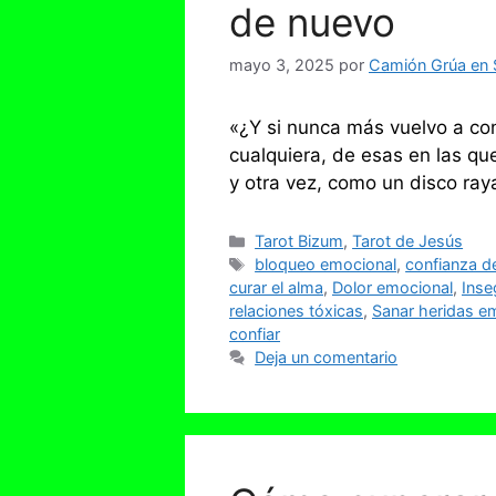
de nuevo
mayo 3, 2025
por
Camión Grúa en S
«¿Y si nunca más vuelvo a con
cualquiera, de esas en las qu
y otra vez, como un disco ra
Categorías
Tarot Bizum
,
Tarot de Jesús
Etiquetas
bloqueo emocional
,
confianza d
curar el alma
,
Dolor emocional
,
Inse
relaciones tóxicas
,
Sanar heridas e
confiar
Deja un comentario