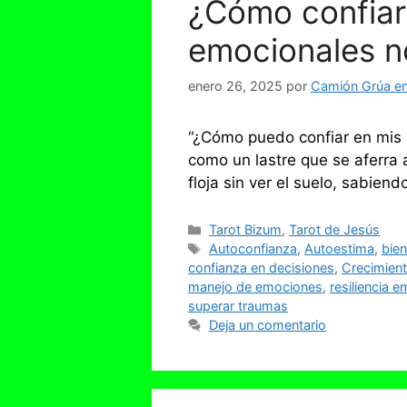
¿Cómo confiar 
emocionales n
enero 26, 2025
por
Camión Grúa en 
“¿Cómo puedo confiar en mis p
como un lastre que se aferra
floja sin ver el suelo, sabie
Categorías
Tarot Bizum
,
Tarot de Jesús
Etiquetas
Autoconfianza
,
Autoestima
,
bie
confianza en decisiones
,
Crecimient
manejo de emociones
,
resiliencia 
superar traumas
Deja un comentario