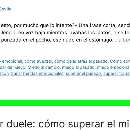
evilla
esto, por mucho que lo intente?» Una frase corta, sencil
ilencio, en voz baja mientras lavabas los platos, o se 
sa punzada en el pecho, ese nudo en el estómago… …
Le
o emocional
,
cómo avanzar
,
cómo dejar atrás el pasado
,
Cómo solt
asar de nuevo
,
Miedo al cambio
,
miedo al pasado
,
miedo emociona
razón
,
Sanar heridas emocionales
,
superar el pasado
,
superar trau
 duele: cómo superar el mi