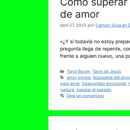
Cómo superar 
de amor
abril 27, 2025
por
Camión Grúa en Se
«¿Y si todavía no estoy prep
pregunta llega de repente, c
frente a alguien nuevo, una p
Categorías
Tarot Bizum
,
Tarot de Jesús
Etiquetas
amor propio
,
búsqueda del amo
para amar
,
Inseguridad emocional
,
ruptura
,
superar el pasado
Deja un comentario