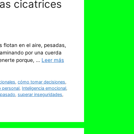
as cicatrices
flotan en el aire, pesadas,
 caminando por una cuerda
etenerte porque, …
Leer más
ionales
,
cómo tomar decisiones
,
o personal
,
Inteligencia emocional
,
l pasado
,
superar inseguridades
,