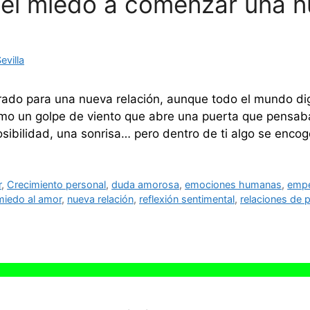
el miedo a comenzar una nu
villa
arado para una nueva relación, aunque todo el mundo di
omo un golpe de viento que abre una puerta que pensaba
osibilidad, una sonrisa… pero dentro de ti algo se enco
r
,
Crecimiento personal
,
duda amorosa
,
emociones humanas
,
empe
miedo al amor
,
nueva relación
,
reflexión sentimental
,
relaciones de p