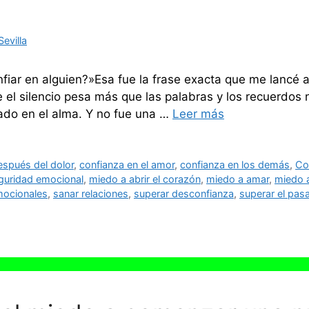
evilla
fiar en alguien?»Esa fue la frase exacta que me lancé 
e el silencio pesa más que las palabras y los recuerdos
yado en el alma. Y no fue una …
Leer más
espués del dolor
,
confianza en el amor
,
confianza en los demás
,
Co
guridad emocional
,
miedo a abrir el corazón
,
miedo a amar
,
miedo a
mocionales
,
sanar relaciones
,
superar desconfianza
,
superar el pas