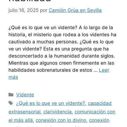
julio 16, 2025
por
Camión Grúa en Sevilla
¿Qué es lo que ve un vidente? A lo largo de la
historia, el misterio que rodea a los videntes ha
cautivado a muchas personas. ¿Qué es lo que
ve un vidente? Esta es una pregunta que ha
desconcertado a la humanidad durante siglos.
Mientras que algunos creen firmemente en las
habilidades sobrenaturales de estos …
Leer
más
Categorías
Vidente
Etiquetas
¿Qué es lo que ve un vidente?
,
capacidad
extrasensorial
,
clarividencia
,
comunicación con
el más allá
,
conexión con lo divino
,
conexión