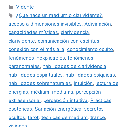
Categorías
Vidente
Etiquetas
¿Qué hace un medium o clarividente?
,
acceso a dimensiones invisibles
,
Adivinación
,
capacidades místicas
,
clarividencia
,
clarividente
,
comunicación con espíritus
,
conexión con el más allá
,
conocimiento oculto
,
fenómenos inexplicables
,
fenómenos
paranormales
,
habilidades de clarividencia
,
habilidades espirituales
,
habilidades psíquicas
,
habilidades sobrenaturales
,
intuición
,
lectura de
energías
,
médium
,
médiums
,
percepción
extrasensorial
,
percepción intuitiva
,
Prácticas
esotéricas
,
Sanación energética
,
secretos
ocultos
,
tarot
,
técnicas de medium
,
trance
,
visiones