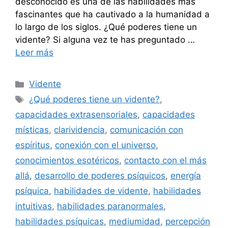
desconocido es una de las habilidades más
fascinantes que ha cautivado a la humanidad a
lo largo de los siglos. ¿Qué poderes tiene un
vidente? Si alguna vez te has preguntado …
Leer más
Categorías
Vidente
Etiquetas
¿Qué poderes tiene un vidente?
,
capacidades extrasensoriales
,
capacidades
místicas
,
clarividencia
,
comunicación con
espíritus
,
conexión con el universo
,
conocimientos esotéricos
,
contacto con el más
allá
,
desarrollo de poderes psíquicos
,
energía
psíquica
,
habilidades de vidente
,
habilidades
intuitivas
,
habilidades paranormales
,
habilidades psíquicas
,
mediumidad
,
percepción