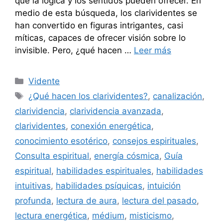
que la lógica y los sentidos pueden ofrecer. En
medio de esta búsqueda, los clarividentes se
han convertido en figuras intrigantes, casi
míticas, capaces de ofrecer visión sobre lo
invisible. Pero, ¿qué hacen …
Leer más
Categorías
Vidente
Etiquetas
¿Qué hacen los clarividentes?
,
canalización
,
clarividencia
,
clarividencia avanzada
,
clarividentes
,
conexión energética
,
conocimiento esotérico
,
consejos espirituales
,
Consulta espiritual
,
energía cósmica
,
Guía
espiritual
,
habilidades espirituales
,
habilidades
intuitivas
,
habilidades psíquicas
,
intuición
profunda
,
lectura de aura
,
lectura del pasado
,
lectura energética
,
médium
,
misticismo
,