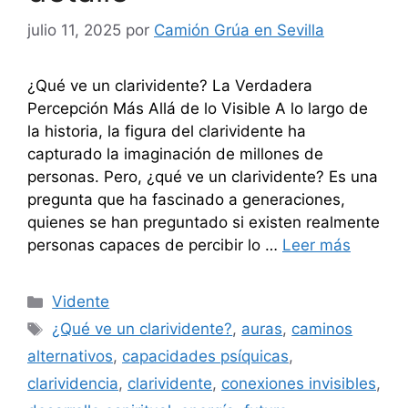
julio 11, 2025
por
Camión Grúa en Sevilla
¿Qué ve un clarividente? La Verdadera
Percepción Más Allá de lo Visible A lo largo de
la historia, la figura del clarividente ha
capturado la imaginación de millones de
personas. Pero, ¿qué ve un clarividente? Es una
pregunta que ha fascinado a generaciones,
quienes se han preguntado si existen realmente
personas capaces de percibir lo …
Leer más
Categorías
Vidente
Etiquetas
¿Qué ve un clarividente?
,
auras
,
caminos
alternativos
,
capacidades psíquicas
,
clarividencia
,
clarividente
,
conexiones invisibles
,