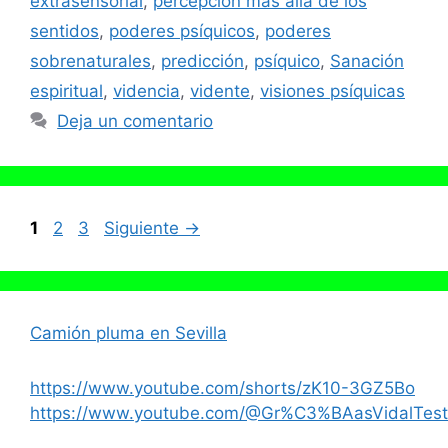
extrasensorial
,
percepción más allá de los
sentidos
,
poderes psíquicos
,
poderes
sobrenaturales
,
predicción
,
psíquico
,
Sanación
espiritual
,
videncia
,
vidente
,
visiones psíquicas
Deja un comentario
Página
Página
Página
1
2
3
Siguiente
→
Camión pluma en Sevilla
https://www.youtube.com/shorts/zK10-3GZ5Bo
https://www.youtube.com/@Gr%C3%BAasVidalTest