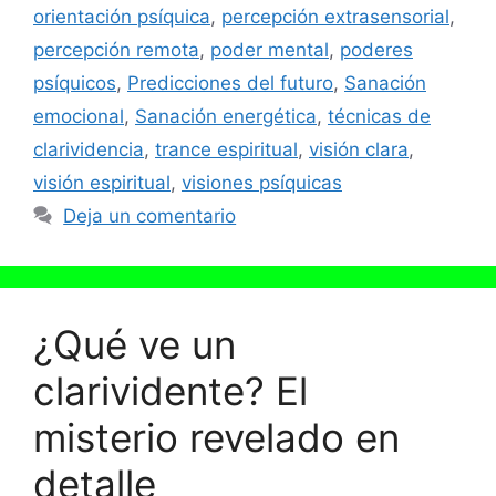
orientación psíquica
,
percepción extrasensorial
,
percepción remota
,
poder mental
,
poderes
psíquicos
,
Predicciones del futuro
,
Sanación
emocional
,
Sanación energética
,
técnicas de
clarividencia
,
trance espiritual
,
visión clara
,
visión espiritual
,
visiones psíquicas
Deja un comentario
¿Qué ve un
clarividente? El
misterio revelado en
detalle