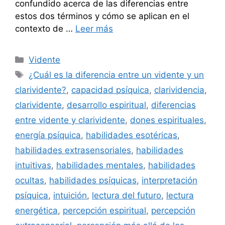
confundido acerca de las diferencias entre
estos dos términos y cómo se aplican en el
contexto de …
Leer más
Categorías
Vidente
Etiquetas
¿Cuál es la diferencia entre un vidente y un
clarividente?
,
capacidad psíquica
,
clarividencia
,
clarividente
,
desarrollo espiritual
,
diferencias
entre vidente y clarividente
,
dones espirituales
,
energía psíquica
,
habilidades esotéricas
,
habilidades extrasensoriales
,
habilidades
intuitivas
,
habilidades mentales
,
habilidades
ocultas
,
habilidades psíquicas
,
interpretación
psíquica
,
intuición
,
lectura del futuro
,
lectura
energética
,
percepción espiritual
,
percepción