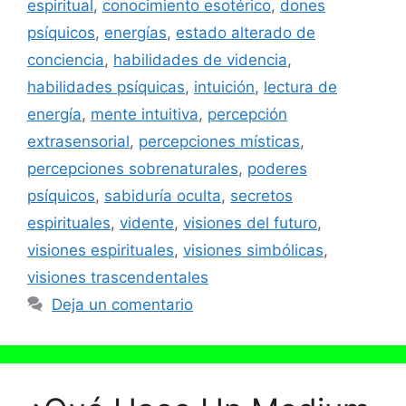
espiritual
,
conocimiento esotérico
,
dones
psíquicos
,
energías
,
estado alterado de
conciencia
,
habilidades de videncia
,
habilidades psíquicas
,
intuición
,
lectura de
energía
,
mente intuitiva
,
percepción
extrasensorial
,
percepciones místicas
,
percepciones sobrenaturales
,
poderes
psíquicos
,
sabiduría oculta
,
secretos
espirituales
,
vidente
,
visiones del futuro
,
visiones espirituales
,
visiones simbólicas
,
visiones trascendentales
Deja un comentario