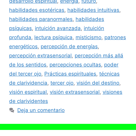
desarrollo espiritual
,
energía
,
futuro
,
habilidades esotéricas
,
habilidades intuitivas
,
habilidades paranormales
,
habilidades
psíquicas
,
intuición avanzada
,
intuición
profunda
,
lectura psíquica
,
misticismo
,
patrones
energéticos
,
percepción de energías
,
percepción extrasensorial
,
percepción más allá
de los sentidos
,
percepciones ocultas
,
poder
del tercer ojo
,
Prácticas espirituales
,
técnicas
de clarividencia
,
tercer ojo
,
visión del destino
,
visión espiritual
,
visión extrasensorial
,
visiones
de clarividentes
Deja un comentario