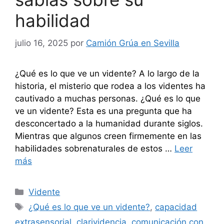
habilidad
julio 16, 2025
por
Camión Grúa en Sevilla
¿Qué es lo que ve un vidente? A lo largo de la
historia, el misterio que rodea a los videntes ha
cautivado a muchas personas. ¿Qué es lo que
ve un vidente? Esta es una pregunta que ha
desconcertado a la humanidad durante siglos.
Mientras que algunos creen firmemente en las
habilidades sobrenaturales de estos …
Leer
más
Categorías
Vidente
Etiquetas
¿Qué es lo que ve un vidente?
,
capacidad
extrasensorial
,
clarividencia
,
comunicación con