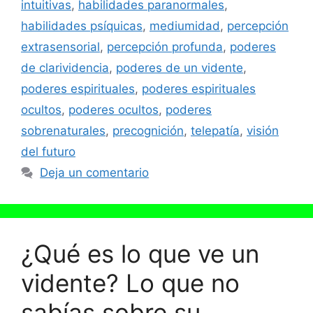
intuitivas
,
habilidades paranormales
,
habilidades psíquicas
,
mediumidad
,
percepción
extrasensorial
,
percepción profunda
,
poderes
de clarividencia
,
poderes de un vidente
,
poderes espirituales
,
poderes espirituales
ocultos
,
poderes ocultos
,
poderes
sobrenaturales
,
precognición
,
telepatía
,
visión
del futuro
Deja un comentario
¿Qué es lo que ve un
vidente? Lo que no
sabías sobre su