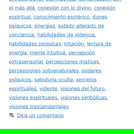
el más allá
,
conexión con lo divino
,
conexión
espiritual
,
conocimiento esotérico
,
dones
psíquicos
,
energías
,
estado alterado de
conciencia
,
habilidades de videncia
,
habilidades psíquicas
,
intuición
,
lectura de
energía
,
mente intuitiva
,
percepción
extrasensorial
,
percepciones místicas
,
percepciones sobrenaturales
,
poderes
psíquicos
,
sabiduría oculta
,
secretos
espirituales
,
vidente
,
visiones del futuro
,
visiones espirituales
,
visiones simbólicas
,
visiones trascendentales
Deja un comentario