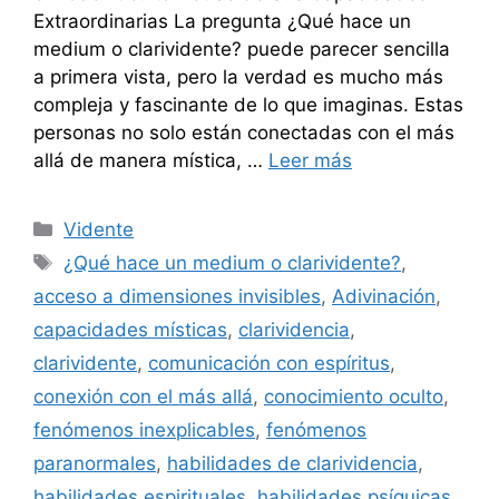
Extraordinarias La pregunta ¿Qué hace un
medium o clarividente? puede parecer sencilla
a primera vista, pero la verdad es mucho más
compleja y fascinante de lo que imaginas. Estas
personas no solo están conectadas con el más
allá de manera mística, …
Leer más
Categorías
Vidente
Etiquetas
¿Qué hace un medium o clarividente?
,
acceso a dimensiones invisibles
,
Adivinación
,
capacidades místicas
,
clarividencia
,
clarividente
,
comunicación con espíritus
,
conexión con el más allá
,
conocimiento oculto
,
fenómenos inexplicables
,
fenómenos
paranormales
,
habilidades de clarividencia
,
habilidades espirituales
,
habilidades psíquicas
,