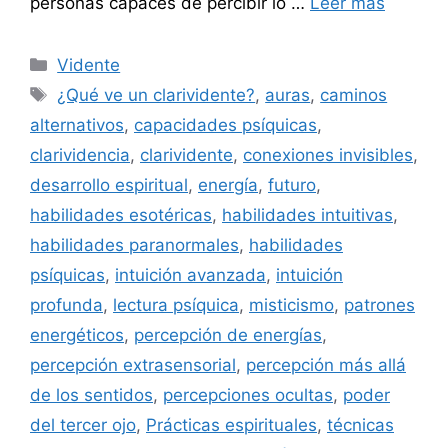
personas capaces de percibir lo …
Leer más
Categorías
Vidente
Etiquetas
¿Qué ve un clarividente?
,
auras
,
caminos
alternativos
,
capacidades psíquicas
,
clarividencia
,
clarividente
,
conexiones invisibles
,
desarrollo espiritual
,
energía
,
futuro
,
habilidades esotéricas
,
habilidades intuitivas
,
habilidades paranormales
,
habilidades
psíquicas
,
intuición avanzada
,
intuición
profunda
,
lectura psíquica
,
misticismo
,
patrones
energéticos
,
percepción de energías
,
percepción extrasensorial
,
percepción más allá
de los sentidos
,
percepciones ocultas
,
poder
del tercer ojo
,
Prácticas espirituales
,
técnicas