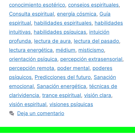
conocimiento esotérico
,
consejos espirituales
,
Consulta espiritual
,
energía cósmica
,
Guía
espiritual
,
habilidades espirituales
,
habilidades
intuitivas
,
habilidades psíquicas
,
intuición
profunda
,
lectura de aura
,
lectura del pasado
,
lectura energética
,
médium
,
misticismo
,
orientación psíquica
,
percepción extrasensorial
,
percepción remota
,
poder mental
,
poderes
psíquicos
,
Predicciones del futuro
,
Sanación
emocional
,
Sanación energética
,
técnicas de
clarividencia
,
trance espiritual
,
visión clara
,
visión espiritual
,
visiones psíquicas
Deja un comentario