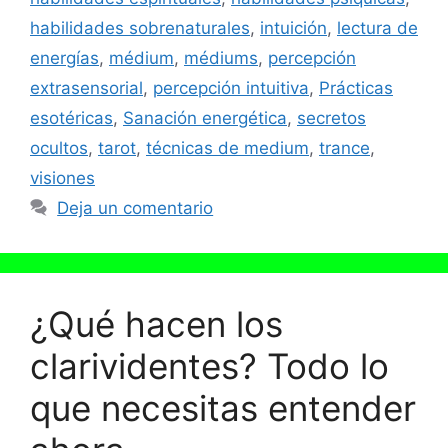
habilidades sobrenaturales
,
intuición
,
lectura de
energías
,
médium
,
médiums
,
percepción
extrasensorial
,
percepción intuitiva
,
Prácticas
esotéricas
,
Sanación energética
,
secretos
ocultos
,
tarot
,
técnicas de medium
,
trance
,
visiones
Deja un comentario
¿Qué hacen los
clarividentes? Todo lo
que necesitas entender