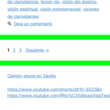
de clarividencia
,
tercer ojo
,
visión del destino
,
visión espiritual
,
visión extrasensorial
,
visiones
de clarividentes
Deja un comentario
Página
Página
Página
1
2
3
Siguiente
→
Camión pluma en Sevilla
https://www.youtube.com/shorts/zK10-3GZ5Bo
https://www.youtube.com/@Gr%C3%BAasVidalTest