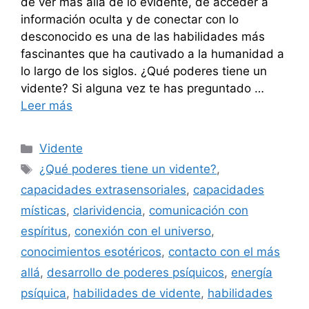
de ver más allá de lo evidente, de acceder a
información oculta y de conectar con lo
desconocido es una de las habilidades más
fascinantes que ha cautivado a la humanidad a
lo largo de los siglos. ¿Qué poderes tiene un
vidente? Si alguna vez te has preguntado …
Leer más
Categorías
Vidente
Etiquetas
¿Qué poderes tiene un vidente?
,
capacidades extrasensoriales
,
capacidades
místicas
,
clarividencia
,
comunicación con
espíritus
,
conexión con el universo
,
conocimientos esotéricos
,
contacto con el más
allá
,
desarrollo de poderes psíquicos
,
energía
psíquica
,
habilidades de vidente
,
habilidades