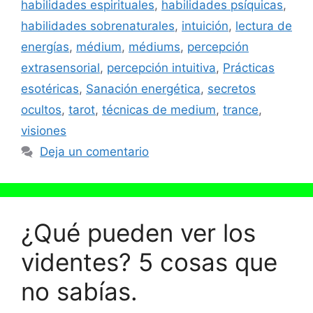
habilidades espirituales
,
habilidades psíquicas
,
habilidades sobrenaturales
,
intuición
,
lectura de
energías
,
médium
,
médiums
,
percepción
extrasensorial
,
percepción intuitiva
,
Prácticas
esotéricas
,
Sanación energética
,
secretos
ocultos
,
tarot
,
técnicas de medium
,
trance
,
visiones
Deja un comentario
¿Qué pueden ver los
videntes? 5 cosas que
no sabías.