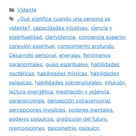
Categorías
Vidente
Etiquetas
¿Qué significa cuando una persona es
vidente?
,
capacidades intuitivas
,
ciencia y
espiritualidad
,
clarividencia
,
conciencia superior
,
conexión espiritual
,
conocimiento profundo
,
Desarrollo personal
,
energías
,
fenómenos
paranormales
,
guías espirituales
,
habilidades
esotéricas
,
habilidades místicas
,
habilidades
psíquicas
,
habilidades sobrenaturales
,
intuición
,
lectura energética
,
meditación y videncia
,
parapsicología
,
percepción extrasensorial
,
percepciones invisibles
,
poderes mentales
,
poderes psíquicos
,
predicción del futuro
,
premoniciones
,
psicometría
,
psíquico
,