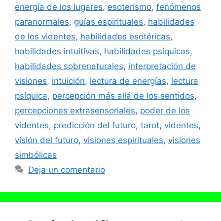
energía de los lugares
,
esoterismo
,
fenómenos
paranormales
,
guías espirituales
,
habilidades
de los videntes
,
habilidades esotéricas
,
habilidades intuitivas
,
habilidades psíquicas
,
habilidades sobrenaturales
,
interpretación de
visiones
,
intuición
,
lectura de energías
,
lectura
psíquica
,
percepción más allá de los sentidos
,
percepciones extrasensoriales
,
poder de los
videntes
,
predicción del futuro
,
tarot
,
videntes
,
visión del futuro
,
visiones espirituales
,
visiones
simbólicas
Deja un comentario