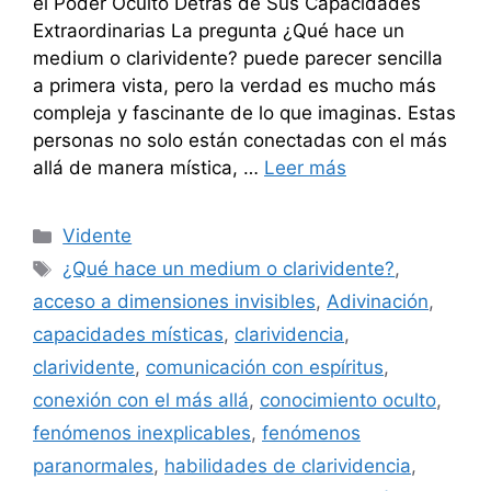
el Poder Oculto Detrás de Sus Capacidades
Extraordinarias La pregunta ¿Qué hace un
medium o clarividente? puede parecer sencilla
a primera vista, pero la verdad es mucho más
compleja y fascinante de lo que imaginas. Estas
personas no solo están conectadas con el más
allá de manera mística, …
Leer más
Categorías
Vidente
Etiquetas
¿Qué hace un medium o clarividente?
,
acceso a dimensiones invisibles
,
Adivinación
,
capacidades místicas
,
clarividencia
,
clarividente
,
comunicación con espíritus
,
conexión con el más allá
,
conocimiento oculto
,
fenómenos inexplicables
,
fenómenos
paranormales
,
habilidades de clarividencia
,