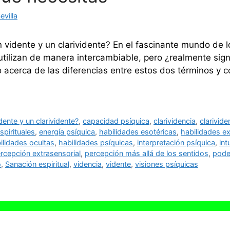
villa
n vidente y un clarividente? En el fascinante mundo de 
 utilizan de manera intercambiable, pero ¿realmente sign
 acerca de las diferencias entre estos dos términos y c
dente y un clarividente?
,
capacidad psíquica
,
clarividencia
,
clarivide
spirituales
,
energía psíquica
,
habilidades esotéricas
,
habilidades ex
ilidades ocultas
,
habilidades psíquicas
,
interpretación psíquica
,
int
rcepción extrasensorial
,
percepción más allá de los sentidos
,
pode
o
,
Sanación espiritual
,
videncia
,
vidente
,
visiones psíquicas