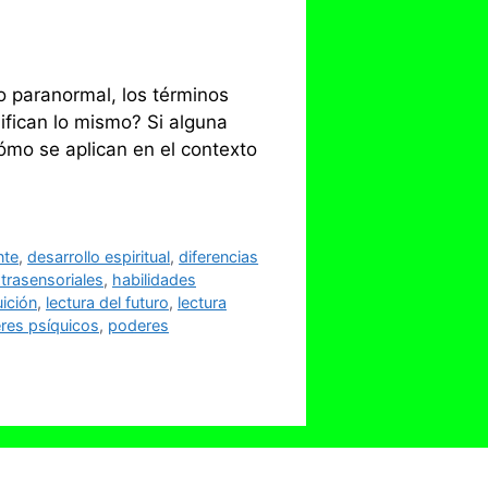
lo paranormal, los términos
ifican lo mismo? Si alguna
ómo se aplican en el contexto
nte
,
desarrollo espiritual
,
diferencias
trasensoriales
,
habilidades
uición
,
lectura del futuro
,
lectura
res psíquicos
,
poderes