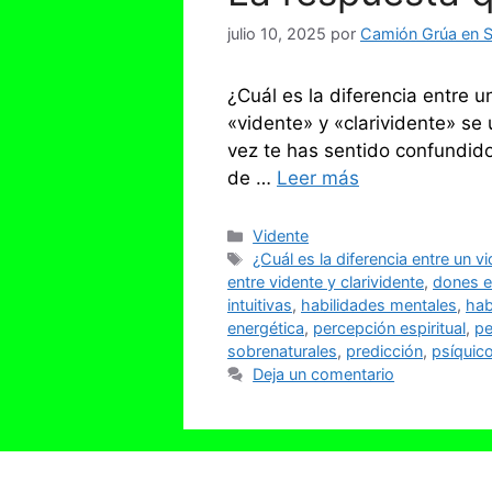
julio 10, 2025
por
Camión Grúa en Se
¿Cuál es la diferencia entre u
«vidente» y «clarividente» se
vez te has sentido confundido
de …
Leer más
Categorías
Vidente
Etiquetas
¿Cuál es la diferencia entre un vi
entre vidente y clarividente
,
dones e
intuitivas
,
habilidades mentales
,
hab
energética
,
percepción espiritual
,
pe
sobrenaturales
,
predicción
,
psíquic
Deja un comentario