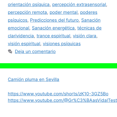
orientación psíquica
,
percepción extrasensorial
,
percepción remota
,
poder mental
,
poderes
psíquicos
,
Predicciones del futuro
,
Sanación
emocional
,
Sanación energética
,
técnicas de
clarividencia
,
trance espiritual
,
visión clara
,
visión espiritual
,
visiones psíquicas
Deja un comentario
Camión pluma en Sevilla
https://www.youtube.com/shorts/zK10-3GZ5Bo
https://www.youtube.com/@Gr%C3%BAasVidalTest