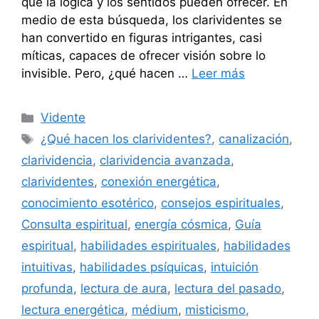
que la lógica y los sentidos pueden ofrecer. En
medio de esta búsqueda, los clarividentes se
han convertido en figuras intrigantes, casi
míticas, capaces de ofrecer visión sobre lo
invisible. Pero, ¿qué hacen …
Leer más
Categorías
Vidente
Etiquetas
¿Qué hacen los clarividentes?
,
canalización
,
clarividencia
,
clarividencia avanzada
,
clarividentes
,
conexión energética
,
conocimiento esotérico
,
consejos espirituales
,
Consulta espiritual
,
energía cósmica
,
Guía
espiritual
,
habilidades espirituales
,
habilidades
intuitivas
,
habilidades psíquicas
,
intuición
profunda
,
lectura de aura
,
lectura del pasado
,
lectura energética
,
médium
,
misticismo
,