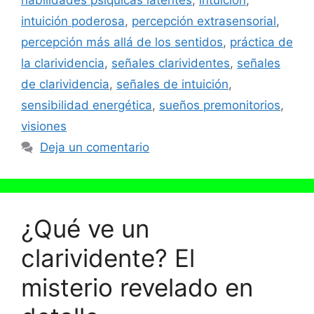
habilidades psíquicas latentes
,
intuición
,
intuición poderosa
,
percepción extrasensorial
,
percepción más allá de los sentidos
,
práctica de
la clarividencia
,
señales clarividentes
,
señales
de clarividencia
,
señales de intuición
,
sensibilidad energética
,
sueños premonitorios
,
visiones
Deja un comentario
¿Qué ve un
clarividente? El
misterio revelado en