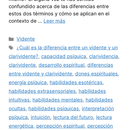
confundido acerca de las diferencias entre
estos dos términos y cómo se aplican en el
contexto de …
Leer más
Categorías
Vidente
Etiquetas
¿Cuál es la diferencia entre un vidente y un
clarividente?
,
capacidad psíquica
,
clarividencia
,
clarividente
,
desarrollo espiritual
,
diferencias
entre vidente y clarividente
,
dones espirituales
,
energía psíquica
,
habilidades esotéricas
,
habilidades extrasensoriales
,
habilidades
intuitivas
,
habilidades mentales
,
habilidades
ocultas
,
habilidades psíquicas
,
interpretación
psíquica
,
intuición
,
lectura del futuro
,
lectura
energética
,
percepción espiritual
,
percepción