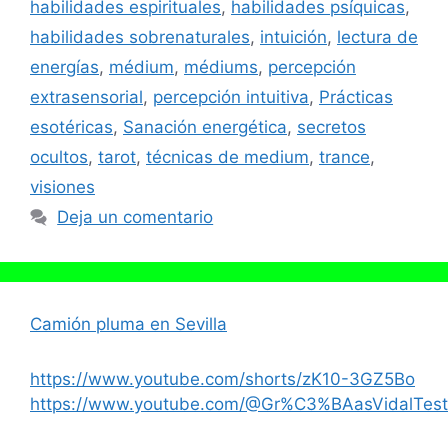
habilidades espirituales
,
habilidades psíquicas
,
habilidades sobrenaturales
,
intuición
,
lectura de
energías
,
médium
,
médiums
,
percepción
extrasensorial
,
percepción intuitiva
,
Prácticas
esotéricas
,
Sanación energética
,
secretos
ocultos
,
tarot
,
técnicas de medium
,
trance
,
visiones
Deja un comentario
Camión pluma en Sevilla
https://www.youtube.com/shorts/zK10-3GZ5Bo
https://www.youtube.com/@Gr%C3%BAasVidalTest