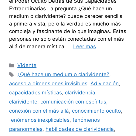
el Poder Oculto Detrás de Sus Capacidades
Extraordinarias La pregunta ¿Qué hace un
medium o clarividente? puede parecer sencilla
a primera vista, pero la verdad es mucho más
compleja y fascinante de lo que imaginas. Estas
personas no solo están conectadas con el más
allá de manera mística, …
Leer más
Categorías
Vidente
Etiquetas
¿Qué hace un medium o clarividente?
,
acceso a dimensiones invisibles
,
Adivinación
,
capacidades místicas
,
clarividencia
,
clarividente
,
comunicación con espíritus
,
conexión con el más allá
,
conocimiento oculto
,
fenómenos inexplicables
,
fenómenos
paranormales
,
habilidades de clarividencia
,