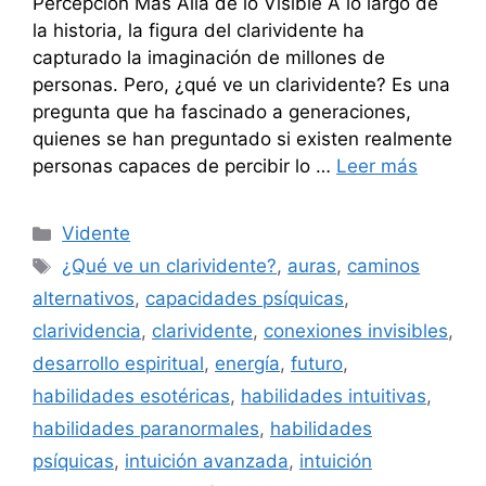
Percepción Más Allá de lo Visible A lo largo de
la historia, la figura del clarividente ha
capturado la imaginación de millones de
personas. Pero, ¿qué ve un clarividente? Es una
pregunta que ha fascinado a generaciones,
quienes se han preguntado si existen realmente
personas capaces de percibir lo …
Leer más
Categorías
Vidente
Etiquetas
¿Qué ve un clarividente?
,
auras
,
caminos
alternativos
,
capacidades psíquicas
,
clarividencia
,
clarividente
,
conexiones invisibles
,
desarrollo espiritual
,
energía
,
futuro
,
habilidades esotéricas
,
habilidades intuitivas
,
habilidades paranormales
,
habilidades
psíquicas
,
intuición avanzada
,
intuición