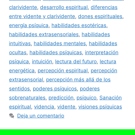
clarividente
,
desarrollo espiritual
,
diferencias
entre vidente y clarividente
,
dones espirituales
,
energía psíquica
,
habilidades esotéricas
,
habilidades extrasensoriales
,
habilidades
intuitivas
,
habilidades mentales
,
habilidades
ocultas
,
habilidades psíquicas
,
interpretación
psíquica
,
intuición
,
lectura del futuro
,
lectura
energética
,
percepción espiritual
,
percepción
extrasensorial
,
percepción más allá de los
sentidos
,
poderes psíquicos
,
poderes
sobrenaturales
,
predicción
,
psíquico
,
Sanación
espiritual
,
videncia
,
vidente
,
visiones psíquicas
Deja un comentario