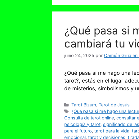
¿Qué pasa si m
cambiará tu vi
junio 24, 2025
por
Camión Grúa en S
¿Qué pasa si me hago una lec
tarot?, estás en el lugar ade
de misterios, simbolismos y 
Categorías
Tarot Bizum
,
Tarot de Jesús
Etiquetas
¿Qué pasa si me hago una lectur
Consulta de tarot online
,
consultar e
psicología y tarot
,
significado de las
para el futuro
,
tarot para la vida
,
tar
emocional
,
tarot y decisiones
,
tirad