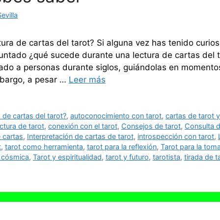
evilla
ra de cartas del tarot? Si alguna vez has tenido curiosi
ntado ¿qué sucede durante una lectura de cartas del ta
gado a personas durante siglos, guiándolas en momentos
mbargo, a pesar …
Leer más
de cartas del tarot?
,
autoconocimiento con tarot
,
cartas de tarot 
tura de tarot
,
conexión con el tarot
,
Consejos de tarot
,
Consulta d
e cartas
,
Interpretación de cartas de tarot
,
introspección con tarot
,
t
,
tarot como herramienta
,
tarot para la reflexión
,
Tarot para la tom
a cósmica
,
Tarot y espiritualidad
,
tarot y futuro
,
tarotista
,
tirada de t