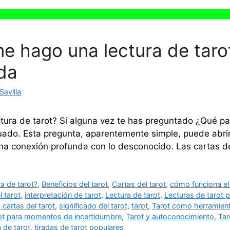
e hago una lectura de taro
da
evilla
tura de tarot? Si alguna vez te has preguntado ¿Qué pa
cuado. Esta pregunta, aparentemente simple, puede abri
una conexión profunda con lo desconocido. Las cartas d
a de tarot?
,
Beneficios del tarot
,
Cartas del tarot
,
cómo funciona el 
l tarot
,
interpretación de tarot
,
Lectura de tarot
,
Lecturas de tarot 
 cartas del tarot
,
significado del tarot
,
tarot
,
Tarot como herramienta
ot para momentos de incertidumbre
,
Tarot y autoconocimiento
,
Tar
a de tarot
,
tiradas de tarot populares