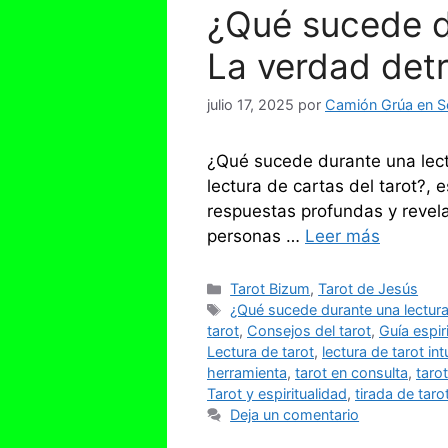
¿Qué sucede du
La verdad detr
julio 17, 2025
por
Camión Grúa en Se
¿Qué sucede durante una lect
lectura de cartas del tarot?,
respuestas profundas y revela
personas …
Leer más
Categorías
Tarot Bizum
,
Tarot de Jesús
Etiquetas
¿Qué sucede durante una lectura 
tarot
,
Consejos del tarot
,
Guía espiri
Lectura de tarot
,
lectura de tarot int
herramienta
,
tarot en consulta
,
tarot
Tarot y espiritualidad
,
tirada de taro
Deja un comentario