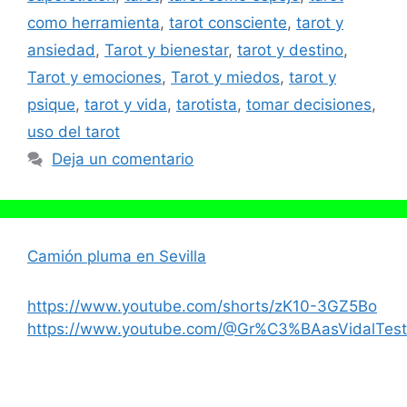
como herramienta
,
tarot consciente
,
tarot y
ansiedad
,
Tarot y bienestar
,
tarot y destino
,
Tarot y emociones
,
Tarot y miedos
,
tarot y
psique
,
tarot y vida
,
tarotista
,
tomar decisiones
,
uso del tarot
Deja un comentario
Camión pluma en Sevilla
https://www.youtube.com/shorts/zK10-3GZ5Bo
https://www.youtube.com/@Gr%C3%BAasVidalTest