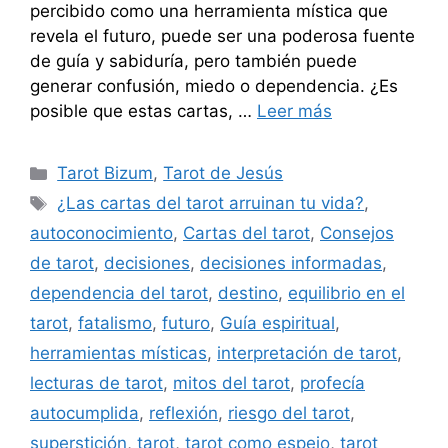
percibido como una herramienta mística que
revela el futuro, puede ser una poderosa fuente
de guía y sabiduría, pero también puede
generar confusión, miedo o dependencia. ¿Es
posible que estas cartas, …
Leer más
Categorías
Tarot Bizum
,
Tarot de Jesús
Etiquetas
¿Las cartas del tarot arruinan tu vida?
,
autoconocimiento
,
Cartas del tarot
,
Consejos
de tarot
,
decisiones
,
decisiones informadas
,
dependencia del tarot
,
destino
,
equilibrio en el
tarot
,
fatalismo
,
futuro
,
Guía espiritual
,
herramientas místicas
,
interpretación de tarot
,
lecturas de tarot
,
mitos del tarot
,
profecía
autocumplida
,
reflexión
,
riesgo del tarot
,
superstición
,
tarot
,
tarot como espejo
,
tarot