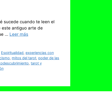
ué sucede cuando te leen el
 este antiguo arte de
que …
Leer más
,
Espiritualidad
,
experiencias con
icismo
,
mitos del tarot
,
poder de las
utodescubrimiento
,
tarot y
ión