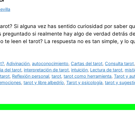
villa
arot? Si alguna vez has sentido curiosidad por saber q
s preguntado si realmente hay algo de verdad detrás de
 te leen el tarot? La respuesta no es tan simple, y lo 
t?
,
Adivinación
,
autoconocimiento
,
Cartas del tarot
,
Consulta tarot
ia del tarot
,
interpretación de tarot
,
intuición
,
Lectura de tarot
,
mist
tarot
,
Reflexión personal
,
tarot
,
tarot como herramienta
,
Tarot y a
 emociones
,
tarot y libre albedrío
,
Tarot y psicología
,
tarot y sugest