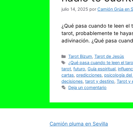
julio 14, 2025
por
Camión Grúa en Se
¿Qué pasa cuando te leen el t
tarot, probablemente te haya
adivinación. ¿Qué pasa cuando
Categorías
Tarot Bizum
,
Tarot de Jesús
Etiquetas
¿Qué pasa cuando te leen el taro
tarot
,
futuro
,
Guía espiritual
,
influenc
cartas
,
predicciones
,
psicología del 
decisiones
,
tarot y destino
,
Tarot y
Deja un comentario
Camión pluma en Sevilla