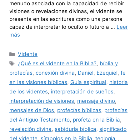
menudo asociada con la capacidad de recibir
visiones o revelaciones divinas, el vidente se
presenta en las escrituras como una persona
capaz de interpretar lo oculto o futuro a …
Leer
más
Categorías
Vidente
Etiquetas
¿Qué es el vidente en la Biblia?
,
bíblia y
profecías
,
conexión divina
,
Daniel
,
Ezequiel
,
fe
en las visiones bíblicas
,
Guía espiritual
,
historia
de los videntes
,
interpretación de sueños
,
interpretación de visiones
,
mensaje divino
,
mensajes de Dios
,
profecías bíblicas
,
profecías
del Antiguo Testamento
,
profeta en la Biblia
,
revelación divina
,
sabiduría bíblica
,
significado
del vidente
,
símbolos en la Biblia
,
teología