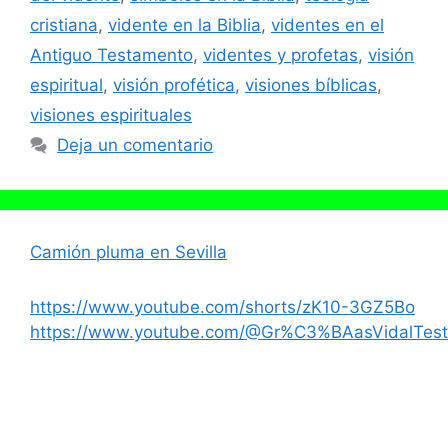
cristiana
,
vidente en la Biblia
,
videntes en el
Antiguo Testamento
,
videntes y profetas
,
visión
espiritual
,
visión profética
,
visiones bíblicas
,
visiones espirituales
Deja un comentario
Camión pluma en Sevilla
https://www.youtube.com/shorts/zK10-3GZ5Bo
https://www.youtube.com/@Gr%C3%BAasVidalTest