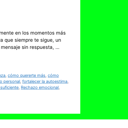
tu mente en los momentos más
a que siempre te sigue, un
n mensaje sin respuesta, …
nza
,
cómo quererte más
,
cómo
lo personal
,
fortalecer la autoestima
,
suficiente
,
Rechazo emocional
,