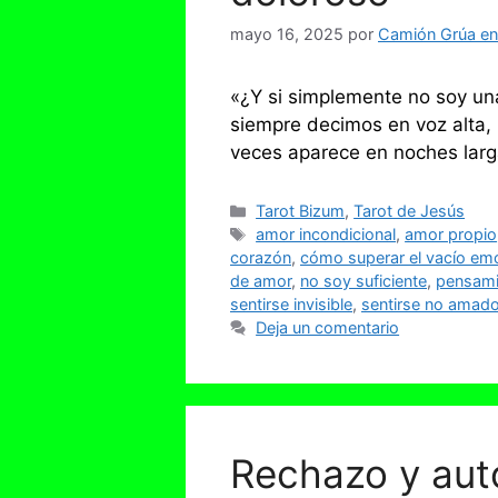
mayo 16, 2025
por
Camión Grúa en 
«¿Y si simplemente no soy un
siempre decimos en voz alta,
veces aparece en noches larga
Categorías
Tarot Bizum
,
Tarot de Jesús
Etiquetas
amor incondicional
,
amor propio
corazón
,
cómo superar el vacío em
de amor
,
no soy suficiente
,
pensami
sentirse invisible
,
sentirse no amad
Deja un comentario
Rechazo y aut