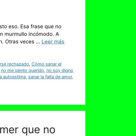
to eso. Esa frase que no
un murmullo incómodo. A
én. Otras veces …
Leer más
irse rechazado
,
Cómo sanar el
,
no me siento querido
,
no soy digno
la autoestima
,
sanar la falta de amor
,
emer que no