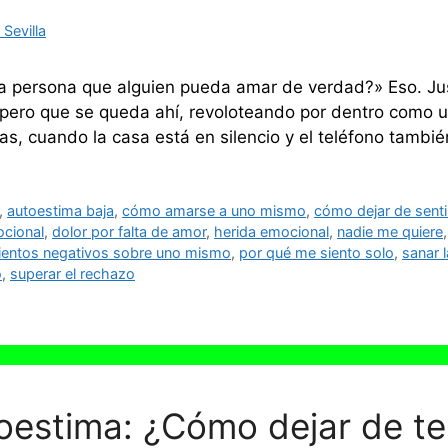
Sevilla
a persona que alguien pueda amar de verdad?» Eso. Jus
 pero que se queda ahí, revoloteando por dentro como 
s, cuando la casa está en silencio y el teléfono tambi
,
autoestima baja
,
cómo amarse a uno mismo
,
cómo dejar de sent
ocional
,
dolor por falta de amor
,
herida emocional
,
nadie me quiere
entos negativos sobre uno mismo
,
por qué me siento solo
,
sanar 
o
,
superar el rechazo
oestima: ¿Cómo dejar de t