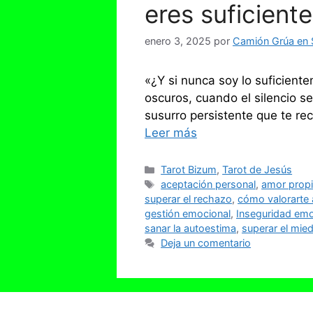
eres suficient
enero 3, 2025
por
Camión Grúa en S
«¿Y si nunca soy lo suficien
oscuros, cuando el silencio s
susurro persistente que te re
Leer más
Categorías
Tarot Bizum
,
Tarot de Jesús
Etiquetas
aceptación personal
,
amor prop
superar el rechazo
,
cómo valorarte 
gestión emocional
,
Inseguridad emo
sanar la autoestima
,
superar el mie
Deja un comentario