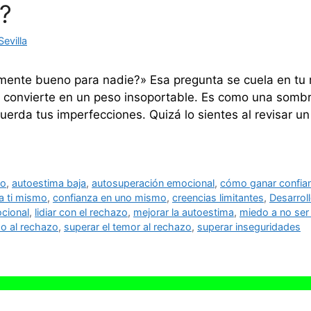
e?
evilla
temente bueno para nadie?» Esa pregunta se cuela en 
e convierte en un peso insoportable. Es como una sombr
cuerda tus imperfecciones. Quizá lo sientes al revisar u
io
,
autoestima baja
,
autosuperación emocional
,
cómo ganar confia
a ti mismo
,
confianza en uno mismo
,
creencias limitantes
,
Desarrol
cional
,
lidiar con el rechazo
,
mejorar la autoestima
,
miedo a no ser 
do al rechazo
,
superar el temor al rechazo
,
superar inseguridades