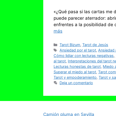
«¿Qué pasa si las cartas me 
puede parecer aterrador: abrir
enfrentes a la posibilidad de
más
Categorías
Tarot Bizum
,
Tarot de Jesús
Etiquetas
Ansiedad por el tarot
,
Ansiedad p
Cómo lidiar con lecturas negativas
,
al tarot
,
Interpretaciones del tarot n
Lecturas honestas de tarot
,
Miedo a
Superar el miedo al tarot
,
Tarot com
Tarot y empoderamiento
,
Tarot y s
Deja un comentario
Camión pluma en Sevilla