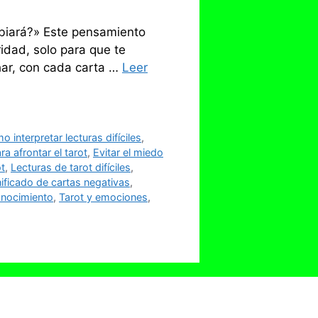
biará?» Este pensamiento
ridad, solo para que te
har, con cada carta …
Leer
 interpretar lecturas difíciles
,
a afrontar el tarot
,
Evitar el miedo
ot
,
Lecturas de tarot difíciles
,
nificado de cartas negativas
,
onocimiento
,
Tarot y emociones
,