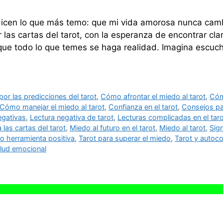
dicen lo que más temo: que mi vida amorosa nunca cam
 las cartas del tarot, con la esperanza de encontrar cla
 que todo lo que temes se haga realidad. Imagina escuc
or las predicciones del tarot
,
Cómo afrontar el miedo al tarot
,
Cómo
Cómo manejar el miedo al tarot
,
Confianza en el tarot
,
Consejos par
egativas
,
Lectura negativa de tarot
,
Lecturas complicadas en el tar
 las cartas del tarot
,
Miedo al futuro en el tarot
,
Miedo al tarot
,
Sig
o herramienta positiva
,
Tarot para superar el miedo
,
Tarot y autoc
alud emocional