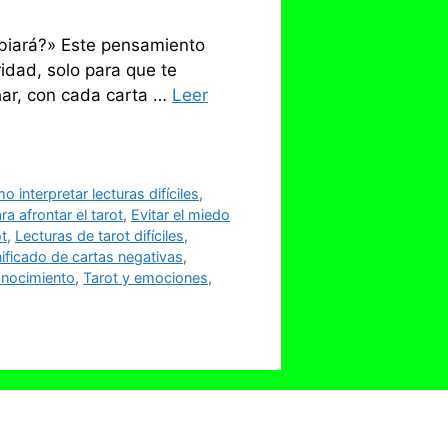
biará?» Este pensamiento
ridad, solo para que te
har, con cada carta …
Leer
 interpretar lecturas difíciles
,
a afrontar el tarot
,
Evitar el miedo
ot
,
Lecturas de tarot difíciles
,
nificado de cartas negativas
,
onocimiento
,
Tarot y emociones
,