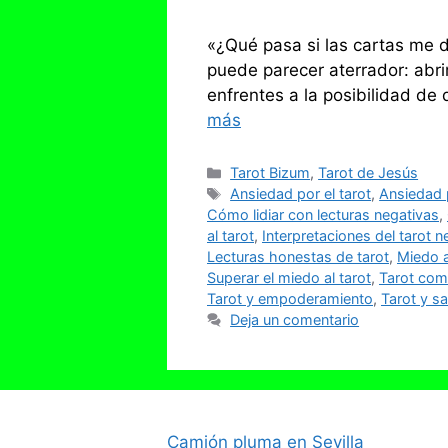
«¿Qué pasa si las cartas me 
puede parecer aterrador: abrir
enfrentes a la posibilidad de
más
Categorías
Tarot Bizum
,
Tarot de Jesús
Etiquetas
Ansiedad por el tarot
,
Ansiedad p
Cómo lidiar con lecturas negativas
,
al tarot
,
Interpretaciones del tarot n
Lecturas honestas de tarot
,
Miedo a
Superar el miedo al tarot
,
Tarot com
Tarot y empoderamiento
,
Tarot y s
Deja un comentario
Camión pluma en Sevilla