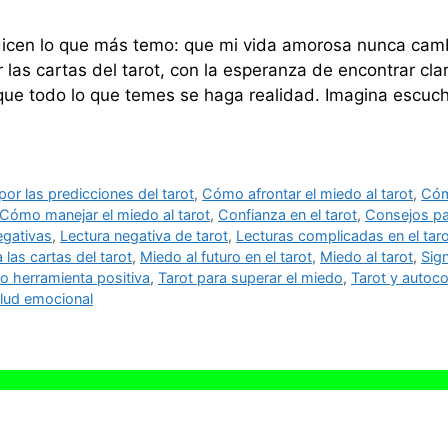
dicen lo que más temo: que mi vida amorosa nunca cam
 las cartas del tarot, con la esperanza de encontrar cla
 que todo lo que temes se haga realidad. Imagina escuc
or las predicciones del tarot
,
Cómo afrontar el miedo al tarot
,
Cómo
Cómo manejar el miedo al tarot
,
Confianza en el tarot
,
Consejos par
egativas
,
Lectura negativa de tarot
,
Lecturas complicadas en el tar
 las cartas del tarot
,
Miedo al futuro en el tarot
,
Miedo al tarot
,
Sig
o herramienta positiva
,
Tarot para superar el miedo
,
Tarot y autoc
alud emocional