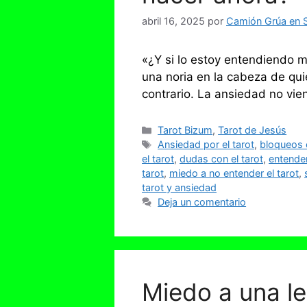
abril 16, 2025
por
Camión Grúa en S
«¿Y si lo estoy entendiendo 
una noria en la cabeza de quie
contrario. La ansiedad no vie
Categorías
Tarot Bizum
,
Tarot de Jesús
Etiquetas
Ansiedad por el tarot
,
bloqueos c
el tarot
,
dudas con el tarot
,
entender
tarot
,
miedo a no entender el tarot
,
tarot y ansiedad
Deja un comentario
Miedo a una le