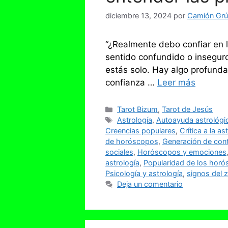
diciembre 13, 2024
por
Camión Grúa
“¿Realmente debo confiar en l
sentido confundido o inseguro
estás solo. Hay algo profund
confianza …
Leer más
Categorías
Tarot Bizum
,
Tarot de Jesús
Etiquetas
Astrología
,
Autoayuda astrológi
Creencias populares
,
Crítica a la as
de horóscopos
,
Generación de cont
sociales
,
Horóscopos y emociones
astrología
,
Popularidad de los hor
Psicología y astrología
,
signos del 
Deja un comentario