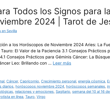
ra Todos los Signos para l
iembre 2024 | Tarot de Je
en Sevilla
ción a los Horóscopos de Noviembre 2024 Aries: La Fue
 Tauro: El Valor de la Paciencia 3.1 Consejos Prácticos 
.1 Consejos Prácticos para Géminis Cáncer: La Búsqued
áncer Leo: Brillando con …
Leer más
nal
,
Cáncer
,
Capricornio
,
Crecimiento personal
,
energía cósmica
,
E
 diarios
,
horóscopos noviembre 2024
,
horóscopos semanales
,
i
ológicas
,
relaciones y emociones
,
Sagitario
,
semana del 10 al 16 d
rotista en línea
,
Tauro
,
Virgo