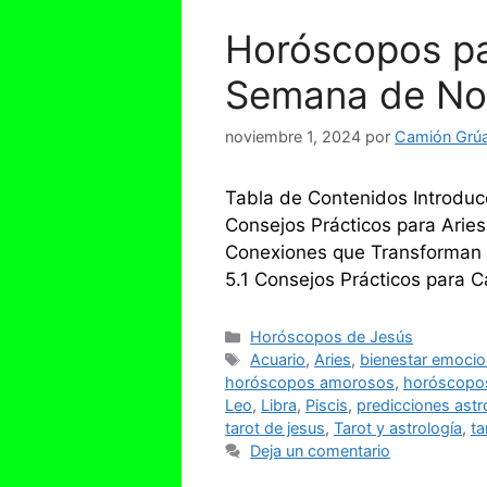
Horóscopos pa
Semana de Nov
noviembre 1, 2024
por
Camión Grúa 
Tabla de Contenidos Introduc
Consejos Prácticos para Aries
Conexiones que Transforman 4
5.1 Consejos Prácticos para C
Categorías
Horóscopos de Jesús
Etiquetas
Acuario
,
Aries
,
bienestar emocio
horóscopos amorosos
,
horóscopos
Leo
,
Libra
,
Piscis
,
predicciones astr
tarot de jesus
,
Tarot y astrología
,
ta
Deja un comentario