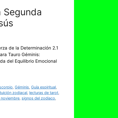
a Segunda
sús
rza de la Determinación 2.1
para Tauro Géminis:
a del Equilibrio Emocional
scorpio
,
Géminis
,
Guía espiritual
,
ntuición zodiacal
,
lecturas de tarot
,
e noviembre
,
signos del zodiaco
,