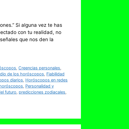
ones.” Si alguna vez te has
ectado con tu realidad, no
 señales que nos den la
róscopos
,
Creencias personales
,
dio de los horóscopos
,
Fiabilidad
pos diarios
,
Horóscopos en redes
 horóscopos
,
Personalidad y
el futuro
,
predicciones zodiacales
,