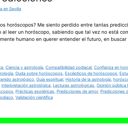
 en Sevilla
os horóscopos? Me siento perdido entre tantas predicci
 al leer un horóscopo, sabiendo que tal vez no está con
amente humano en querer entender el futuro, en buscar
ca
,
Ciencia y astrología
,
Compatibilidad zodiacal
,
Confianza en ho
trología
,
Duda sobre horóscopos
,
Escépticos de horóscopos
,
Estu
enido astrológico
,
Guía espiritual
,
Historia de la astrología
,
horósco
,
Interpretación astrológica
,
Lecturas astrológicas
,
Opinión pública
óscopos
,
Prácticas esotéricas
,
Predicciones de amor
,
Predicciones d
zodiaco
,
Validación científica