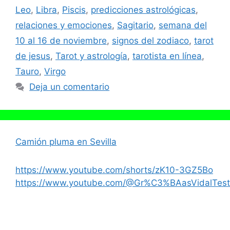
Leo
,
Libra
,
Piscis
,
predicciones astrológicas
,
relaciones y emociones
,
Sagitario
,
semana del
10 al 16 de noviembre
,
signos del zodiaco
,
tarot
de jesus
,
Tarot y astrología
,
tarotista en línea
,
Tauro
,
Virgo
Deja un comentario
Camión pluma en Sevilla
https://www.youtube.com/shorts/zK10-3GZ5Bo
https://www.youtube.com/@Gr%C3%BAasVidalTest