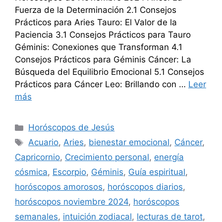
Fuerza de la Determinación 2.1 Consejos
Prácticos para Aries Tauro: El Valor de la
Paciencia 3.1 Consejos Prácticos para Tauro
Géminis: Conexiones que Transforman 4.1
Consejos Prácticos para Géminis Cáncer: La
Búsqueda del Equilibrio Emocional 5.1 Consejos
Prácticos para Cáncer Leo: Brillando con …
Leer
más
Categorías
Horóscopos de Jesús
Etiquetas
Acuario
,
Aries
,
bienestar emocional
,
Cáncer
,
Capricornio
,
Crecimiento personal
,
energía
cósmica
,
Escorpio
,
Géminis
,
Guía espiritual
,
horóscopos amorosos
,
horóscopos diarios
,
horóscopos noviembre 2024
,
horóscopos
semanales
,
intuición zodiacal
,
lecturas de tarot
,