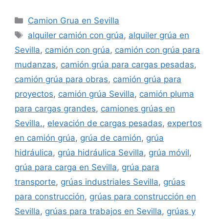
Categorías
Camion Grua en Sevilla
Etiquetas
alquiler camión con grúa
,
alquiler grúa en
Sevilla
,
camión con grúa
,
camión con grúa para
mudanzas
,
camión grúa para cargas pesadas
,
camión grúa para obras
,
camión grúa para
proyectos
,
camión grúa Sevilla
,
camión pluma
para cargas grandes
,
camiones grúas en
Sevilla.
,
elevación de cargas pesadas
,
expertos
en camión grúa
,
grúa de camión
,
grúa
hidráulica
,
grúa hidráulica Sevilla
,
grúa móvil
,
grúa para carga en Sevilla
,
grúa para
transporte
,
grúas industriales Sevilla
,
grúas
para construcción
,
grúas para construcción en
Sevilla
,
grúas para trabajos en Sevilla
,
grúas y