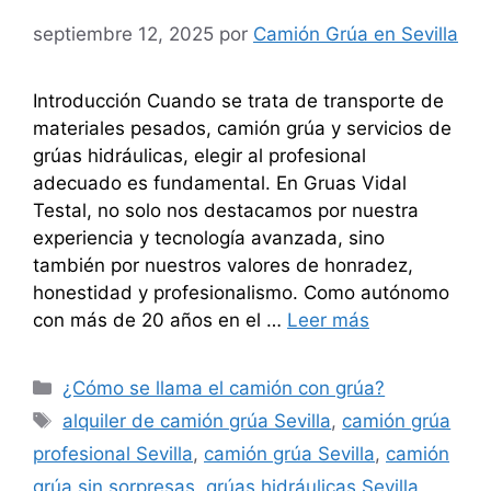
septiembre 12, 2025
por
Camión Grúa en Sevilla
Introducción Cuando se trata de transporte de
materiales pesados, camión grúa y servicios de
grúas hidráulicas, elegir al profesional
adecuado es fundamental. En Gruas Vidal
Testal, no solo nos destacamos por nuestra
experiencia y tecnología avanzada, sino
también por nuestros valores de honradez,
honestidad y profesionalismo. Como autónomo
con más de 20 años en el …
Leer más
Categorías
¿Cómo se llama el camión con grúa?
Etiquetas
alquiler de camión grúa Sevilla
,
camión grúa
profesional Sevilla
,
camión grúa Sevilla
,
camión
grúa sin sorpresas
,
grúas hidráulicas Sevilla
,