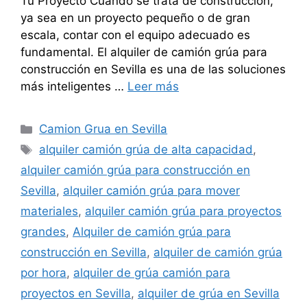
Tu Proyecto Cuando se trata de construcción,
ya sea en un proyecto pequeño o de gran
escala, contar con el equipo adecuado es
fundamental. El alquiler de camión grúa para
construcción en Sevilla es una de las soluciones
más inteligentes …
Leer más
Categorías
Camion Grua en Sevilla
Etiquetas
alquiler camión grúa de alta capacidad
,
alquiler camión grúa para construcción en
Sevilla
,
alquiler camión grúa para mover
materiales
,
alquiler camión grúa para proyectos
grandes
,
Alquiler de camión grúa para
construcción en Sevilla
,
alquiler de camión grúa
por hora
,
alquiler de grúa camión para
proyectos en Sevilla
,
alquiler de grúa en Sevilla