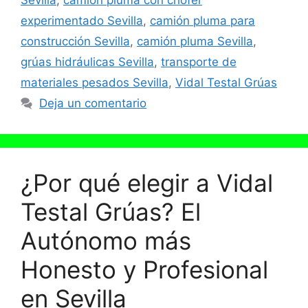
Sevilla
,
camión pluma con chofer
experimentado Sevilla
,
camión pluma para
construcción Sevilla
,
camión pluma Sevilla
,
grúas hidráulicas Sevilla
,
transporte de
materiales pesados Sevilla
,
Vidal Testal Grúas
Deja un comentario
¿Por qué elegir a Vidal
Testal Grúas? El
Autónomo más
Honesto y Profesional
en Sevilla