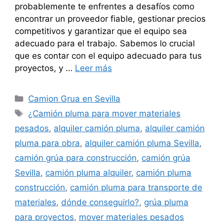
probablemente te enfrentes a desafíos como
encontrar un proveedor fiable, gestionar precios
competitivos y garantizar que el equipo sea
adecuado para el trabajo. Sabemos lo crucial
que es contar con el equipo adecuado para tus
proyectos, y …
Leer más
Categorías
Camion Grua en Sevilla
Etiquetas
¿Camión pluma para mover materiales
pesados
,
alquiler camión pluma
,
alquiler camión
pluma para obra
,
alquiler camión pluma Sevilla
,
camión grúa para construcción
,
camión grúa
Sevilla
,
camión pluma alquiler
,
camión pluma
construcción
,
camión pluma para transporte de
materiales
,
dónde conseguirlo?
,
grúa pluma
para proyectos
,
mover materiales pesados