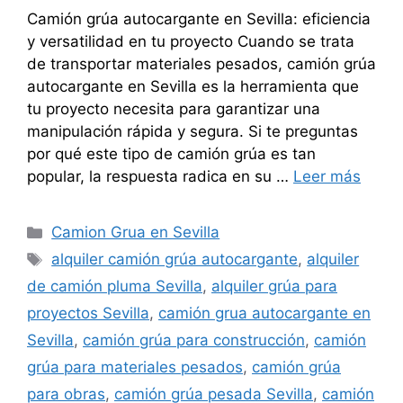
Camión grúa autocargante en Sevilla: eficiencia
y versatilidad en tu proyecto Cuando se trata
de transportar materiales pesados, camión grúa
autocargante en Sevilla es la herramienta que
tu proyecto necesita para garantizar una
manipulación rápida y segura. Si te preguntas
por qué este tipo de camión grúa es tan
popular, la respuesta radica en su …
Leer más
Categorías
Camion Grua en Sevilla
Etiquetas
alquiler camión grúa autocargante
,
alquiler
de camión pluma Sevilla
,
alquiler grúa para
proyectos Sevilla
,
camión grua autocargante en
Sevilla
,
camión grúa para construcción
,
camión
grúa para materiales pesados
,
camión grúa
para obras
,
camión grúa pesada Sevilla
,
camión