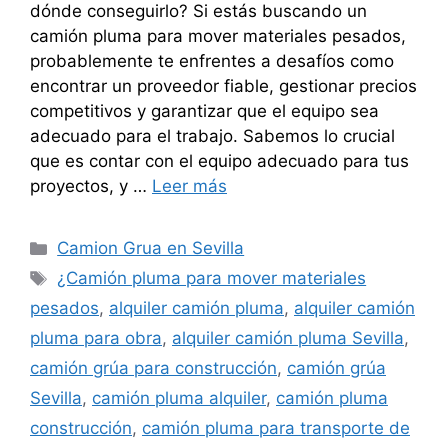
dónde conseguirlo? Si estás buscando un
camión pluma para mover materiales pesados,
probablemente te enfrentes a desafíos como
encontrar un proveedor fiable, gestionar precios
competitivos y garantizar que el equipo sea
adecuado para el trabajo. Sabemos lo crucial
que es contar con el equipo adecuado para tus
proyectos, y …
Leer más
Categorías
Camion Grua en Sevilla
Etiquetas
¿Camión pluma para mover materiales
pesados
,
alquiler camión pluma
,
alquiler camión
pluma para obra
,
alquiler camión pluma Sevilla
,
camión grúa para construcción
,
camión grúa
Sevilla
,
camión pluma alquiler
,
camión pluma
construcción
,
camión pluma para transporte de