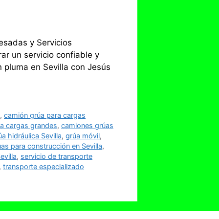
esadas y Servicios
ar un servicio confiable y
n pluma en Sevilla con Jesús
s
,
camión grúa para cargas
a cargas grandes
,
camiones grúas
úa hidráulica Sevilla
,
grúa móvil
,
úas para construcción en Sevilla
,
evilla
,
servicio de transporte
,
transporte especializado