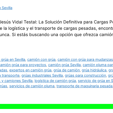
 Sevilla
esús Vidal Testal: La Solución Definitiva para Cargas P
 la logística y el transporte de cargas pesadas, encontr
 nunca. Si estás buscando una opción que ofrezca camió
r grúa en Sevilla
,
camión con grúa
,
camión con grúa para mudanza
camión grúa para proyectos
,
camión grúa Sevilla
,
camión pluma par
adas
,
expertos en camión grúa
,
grúa de camión
,
grúa hidráulica
,
gr
a transporte
,
grúas industriales Sevilla
,
grúas para construcción
,
gr
 y camiones Sevilla
,
logística de camión grúa
,
servicio de grúa en S
grúas
,
servicios de camión pluma
,
transporte de maquinaria pesada