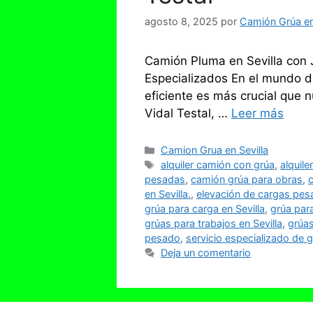
agosto 8, 2025
por
Camión Grúa en
Camión Pluma en Sevilla con J
Especializados En el mundo de
eficiente es más crucial que
Vidal Testal, …
Leer más
Categorías
Camion Grua en Sevilla
Etiquetas
alquiler camión con grúa
,
alquile
pesadas
,
camión grúa para obras
,
en Sevilla.
,
elevación de cargas pes
grúa para carga en Sevilla
,
grúa par
grúas para trabajos en Sevilla
,
grúas
pesado
,
servicio especializado de 
Deja un comentario