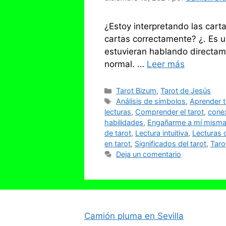
¿Estoy interpretando las car
cartas correctamente? ¿. Es u
estuvieran hablando directam
normal. …
Leer más
Categorías
Tarot Bizum
,
Tarot de Jesús
Etiquetas
Análisis de símbolos
,
Aprender t
lecturas
,
Comprender el tarot
,
conex
habilidades
,
Engañarme a mí mism
de tarot
,
Lectura intuitiva
,
Lecturas 
en tarot
,
Significados del tarot
,
Taro
Deja un comentario
Camión pluma en Sevilla