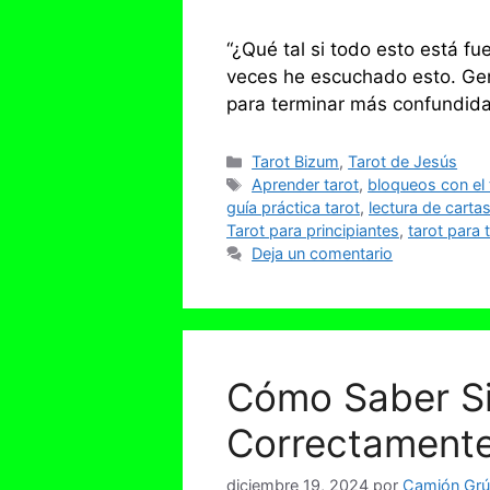
“¿Qué tal si todo esto está f
veces he escuchado esto. Gen
para terminar más confundida
Categorías
Tarot Bizum
,
Tarot de Jesús
Etiquetas
Aprender tarot
,
bloqueos con el 
guía práctica tarot
,
lectura de carta
Tarot para principiantes
,
tarot para
Deja un comentario
Cómo Saber Si
Correctament
diciembre 19, 2024
por
Camión Grúa