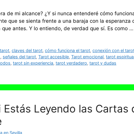
uera de mi alcance? ¿Y si nunca entenderé cómo funcion
te que se sienta frente a una baraja con la esperanza 
 que antes. Y lo entiendo, de verdad que sí. Es como 
tarot
,
claves del tarot
,
cómo funciona el tarot
,
conexión con el taro
s
,
señales del tarot
,
Tarot accesible
,
Tarot emocional
,
tarot espiritua
 todos
,
tarot sin experiencia
,
tarot verdadero
,
tarot y dudas
 Estás Leyendo las Cartas 
e
 en Sevilla