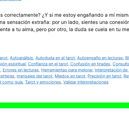
tas correctamente? ¿Y si me estoy engañando a mí misma
na sensación extraña: por un lado, sientes una conexió
ente a tu alma, pero por otro, la duda se cuela en tu 
arot
,
Autoanálisis
,
Autoduda en el tarot
,
Autoengaño en lecturas
,
B
ión espiritual
,
Confianza en el tarot
,
Confusión en tiradas
,
Consulta
a
,
Errores en lecturas
,
Herramientas para mejorar
,
Interpretación de
certeras
,
mensajes del tarot
,
Miedos en tarot
,
Precisión en tarot
,
Re
t como guía
,
Tarot y emociones
,
Validar interpretaciones