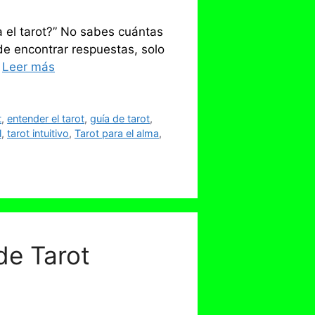
a el tarot?” No sabes cuántas
de encontrar respuestas, solo
…
Leer más
t
,
entender el tarot
,
guía de tarot
,
l
,
tarot intuitivo
,
Tarot para el alma
,
de Tarot