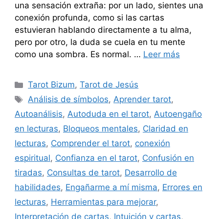
una sensación extraña: por un lado, sientes una
conexión profunda, como si las cartas
estuvieran hablando directamente a tu alma,
pero por otro, la duda se cuela en tu mente
como una sombra. Es normal. …
Leer más
Categorías
Tarot Bizum
,
Tarot de Jesús
Etiquetas
Análisis de símbolos
,
Aprender tarot
,
Autoanálisis
,
Autoduda en el tarot
,
Autoengaño
en lecturas
,
Bloqueos mentales
,
Claridad en
lecturas
,
Comprender el tarot
,
conexión
espiritual
,
Confianza en el tarot
,
Confusión en
tiradas
,
Consultas de tarot
,
Desarrollo de
habilidades
,
Engañarme a mí misma
,
Errores en
lecturas
,
Herramientas para mejorar
,
Interpretación de cartas
,
Intuición y cartas
,