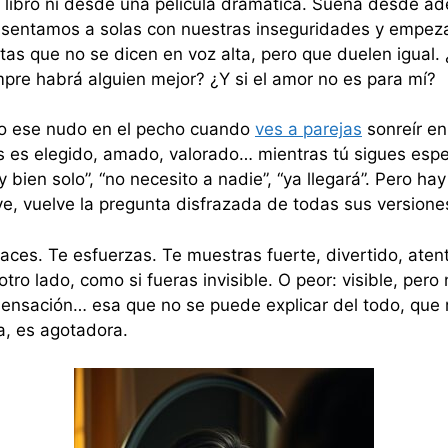
 libro ni desde una película dramática. Suena desde ad
 sentamos a solas con nuestras inseguridades y empez
s que no se dicen en voz alta, pero que duelen igual. 
empre habrá alguien mejor? ¿Y si el amor no es para mí?
do ese nudo en el pecho cuando
ves a parejas
sonreír en
 es elegido, amado, valorado… mientras tú sigues esper
y bien solo”, “no necesito a nadie”, “ya llegará”. Pero ha
ve, vuelve la pregunta disfrazada de todas sus versione
haces. Te esfuerzas. Te muestras fuerte, divertido, aten
ro lado, como si fueras invisible. O peor: visible, pero
sensación… esa que no se puede explicar del todo, que 
a, es agotadora.