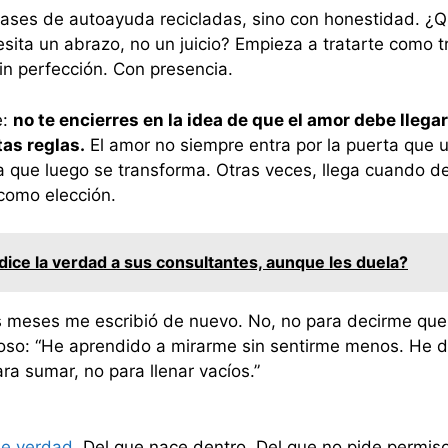
ases de autoayuda recicladas, sino con honestidad. ¿Q
sita un abrazo, no un juicio? Empieza a tratarte como t
in perfección. Con presencia.
e:
no te encierres en la idea de que el amor debe llega
tas reglas.
El amor no siempre entra por la puerta que 
 que luego se transforma. Otras veces, llega cuando d
como elección.
dice la verdad a sus consultantes, aunque les duela?
 meses me escribió de nuevo. No, no para decirme que
roso: “He aprendido a mirarme sin sentirme menos. He 
ara sumar, no para llenar vacíos.”
e verdad
. Del que nace dentro. Del que no pide permiso