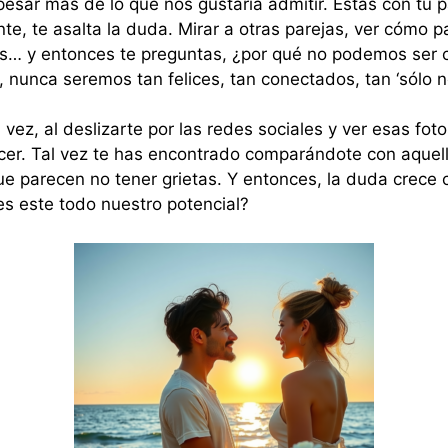
esar más de lo que nos gustaría admitir. Estás con tu 
te, te asalta la duda. Mirar a otras parejas, ver cómo 
las… y entonces te preguntas, ¿por qué no podemos ser 
, nunca seremos tan felices, tan conectados, tan ‘sólo n
vez, al deslizarte por las redes sociales y ver esas foto
ecer. Tal vez te has encontrado comparándote con aquel
que parecen no tener grietas. Y entonces, la duda crec
es este todo nuestro potencial?