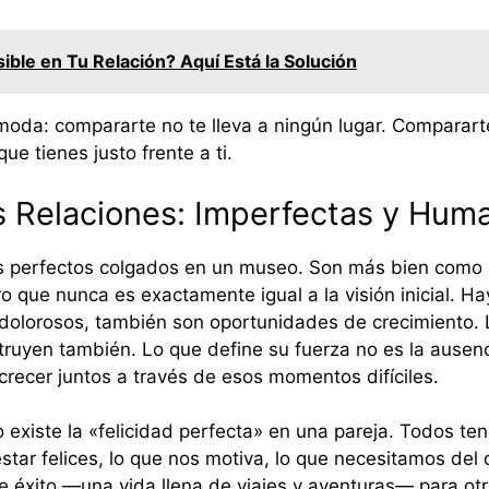
sible en Tu Relación? Aquí Está la Solución
moda: compararte no te lleva a ningún lugar. Compararte
ue tienes justo frente a ti.
as Relaciones: Imperfectas y Hum
s perfectos colgados en un museo. Son más bien como 
o que nunca es exactamente igual a la visión inicial. H
 dolorosos, también son oportunidades de crecimiento. 
truyen también. Lo que define su fuerza no es la ausenci
crecer juntos a través de esos momentos difíciles.
 existe la «felicidad perfecta» en una pareja. Todos t
estar felices, lo que nos motiva, lo que necesitamos del
e éxito —una vida llena de viajes y aventuras— para o