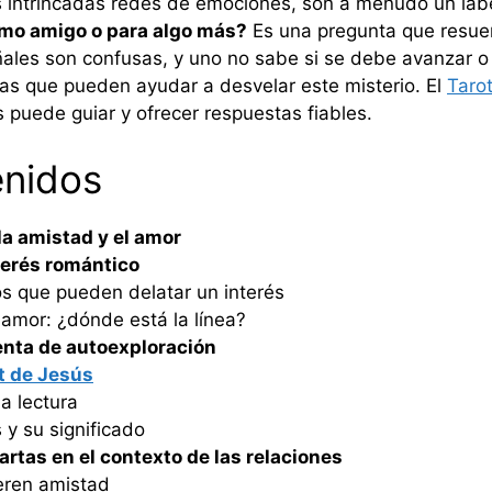
 intrincadas redes de emociones, son a menudo un labe
mo amigo o para algo más?
Es una pregunta que resue
les son confusas, y uno no sabe si se debe avanzar o r
as que pueden ayudar a desvelar este misterio. El
Taro
s puede guiar y ofrecer respuestas fiables.
enidos
la amistad y el amor
terés romántico
s que pueden delatar un interés
 amor: ¿dónde está la línea?
nta de autoexploración
t de Jesús
a lectura
 y su significado
artas en el contexto de las relaciones
ieren amistad