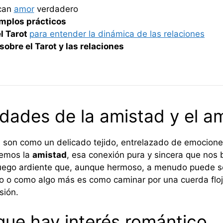
ican
amor
verdadero
emplos prácticos
el Tarot
para entender la dinámica de las relaciones
obre el Tarot y las relaciones
idades de la amistad y el a
, son como un delicado tejido, entrelazado de emociones
nemos la
amistad
, esa conexión pura y sincera que nos
fuego ardiente que, aunque hermoso, a menudo puede se
go o como algo más es como caminar por una cuerda floj
sión.
que hay interés romántico