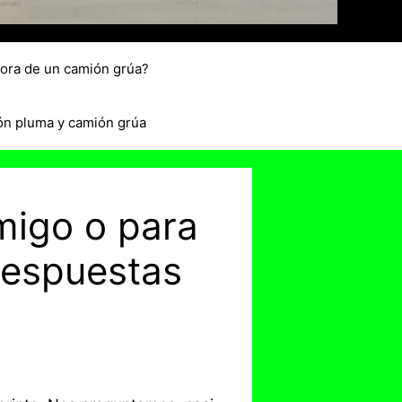
hora de un camión grúa?
ón pluma y camión grúa
migo o para
 respuestas