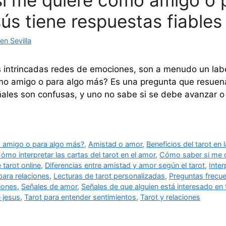
i me quiere como amigo o 
sús tiene respuestas fiables
n Sevilla
 intrincadas redes de emociones, son a menudo un labe
omo amigo o para algo más? Es una pregunta que resue
les son confusas, y uno no sabe si se debe avanzar o r
 amigo o para algo más?
,
Amistad o amor
,
Beneficios del tarot en
ómo interpretar las cartas del tarot en el amor
,
Cómo saber si me 
 tarot online
,
Diferencias entre amistad y amor según el tarot
,
Inter
para relaciones
,
Lecturas de tarot personalizadas
,
Preguntas frecue
ciones
,
Señales de amor
,
Señales de que alguien está interesado en t
e jesus
,
Tarot para entender sentimientos
,
Tarot y relaciones