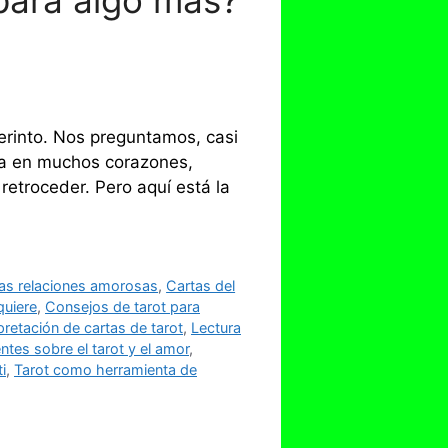
para algo más?
rinto. Nos preguntamos, casi
na en muchos corazones,
etroceder. Pero aquí está la
 las relaciones amorosas
,
Cartas del
quiere
,
Consejos de tarot para
pretación de cartas de tarot
,
Lectura
ntes sobre el tarot y el amor
,
i
,
Tarot como herramienta de