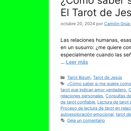
¿Cómo saber s
El Tarot de Je
octubre 20, 2024
por
Camión Grúa e
Las relaciones humanas, esas
en un susurro: ¿me quiere c
especialmente cuando las seña
…
Leer más
Categorías
Tarot Bizum
,
Tarot de Jesús
Etiquetas
¿Cómo saber si me quiere como
tarot que indican amor verdadero
,
C
relaciones personales
,
Consultas de
de tarot confiable
,
Lectura de tarot 
Proceso de lectura de tarot en rela
autoexploración emocional
,
tarot d
Deja un comentario