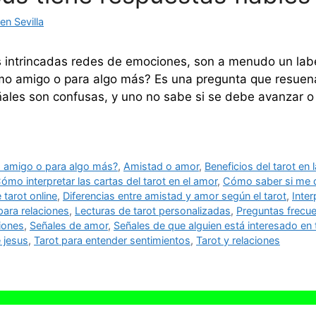
n Sevilla
 intrincadas redes de emociones, son a menudo un labe
omo amigo o para algo más? Es una pregunta que resue
les son confusas, y uno no sabe si se debe avanzar o r
 amigo o para algo más?
,
Amistad o amor
,
Beneficios del tarot en
ómo interpretar las cartas del tarot en el amor
,
Cómo saber si me 
 tarot online
,
Diferencias entre amistad y amor según el tarot
,
Inter
para relaciones
,
Lecturas de tarot personalizadas
,
Preguntas frecue
ciones
,
Señales de amor
,
Señales de que alguien está interesado en t
e jesus
,
Tarot para entender sentimientos
,
Tarot y relaciones