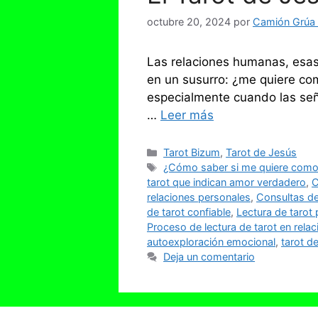
octubre 20, 2024
por
Camión Grúa e
Las relaciones humanas, esas
en un susurro: ¿me quiere c
especialmente cuando las seña
…
Leer más
Categorías
Tarot Bizum
,
Tarot de Jesús
Etiquetas
¿Cómo saber si me quiere como
tarot que indican amor verdadero
,
C
relaciones personales
,
Consultas de
de tarot confiable
,
Lectura de tarot 
Proceso de lectura de tarot en rela
autoexploración emocional
,
tarot d
Deja un comentario