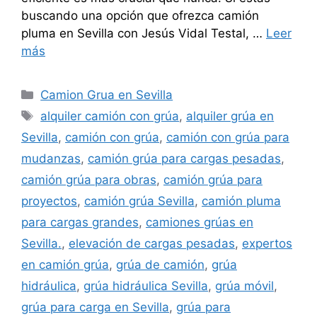
buscando una opción que ofrezca camión
pluma en Sevilla con Jesús Vidal Testal, …
Leer
más
Categorías
Camion Grua en Sevilla
Etiquetas
alquiler camión con grúa
,
alquiler grúa en
Sevilla
,
camión con grúa
,
camión con grúa para
mudanzas
,
camión grúa para cargas pesadas
,
camión grúa para obras
,
camión grúa para
proyectos
,
camión grúa Sevilla
,
camión pluma
para cargas grandes
,
camiones grúas en
Sevilla.
,
elevación de cargas pesadas
,
expertos
en camión grúa
,
grúa de camión
,
grúa
hidráulica
,
grúa hidráulica Sevilla
,
grúa móvil
,
grúa para carga en Sevilla
,
grúa para