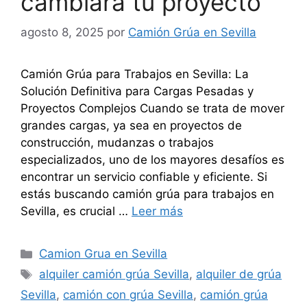
cambiará tu proyecto
agosto 8, 2025
por
Camión Grúa en Sevilla
Camión Grúa para Trabajos en Sevilla: La
Solución Definitiva para Cargas Pesadas y
Proyectos Complejos Cuando se trata de mover
grandes cargas, ya sea en proyectos de
construcción, mudanzas o trabajos
especializados, uno de los mayores desafíos es
encontrar un servicio confiable y eficiente. Si
estás buscando camión grúa para trabajos en
Sevilla, es crucial …
Leer más
Categorías
Camion Grua en Sevilla
Etiquetas
alquiler camión grúa Sevilla
,
alquiler de grúa
Sevilla
,
camión con grúa Sevilla
,
camión grúa