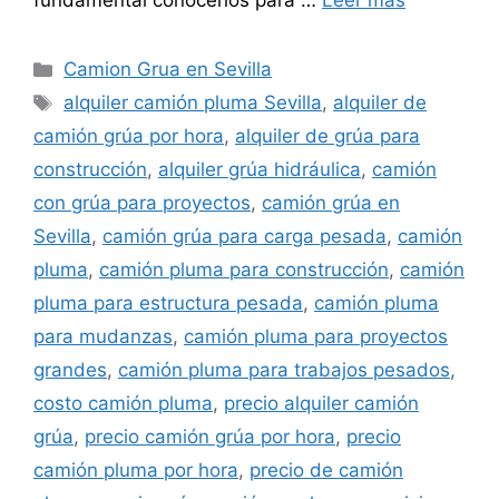
fundamental conocerlos para …
Leer más
Categorías
Camion Grua en Sevilla
Etiquetas
alquiler camión pluma Sevilla
,
alquiler de
camión grúa por hora
,
alquiler de grúa para
construcción
,
alquiler grúa hidráulica
,
camión
con grúa para proyectos
,
camión grúa en
Sevilla
,
camión grúa para carga pesada
,
camión
pluma
,
camión pluma para construcción
,
camión
pluma para estructura pesada
,
camión pluma
para mudanzas
,
camión pluma para proyectos
grandes
,
camión pluma para trabajos pesados
,
costo camión pluma
,
precio alquiler camión
grúa
,
precio camión grúa por hora
,
precio
camión pluma por hora
,
precio de camión