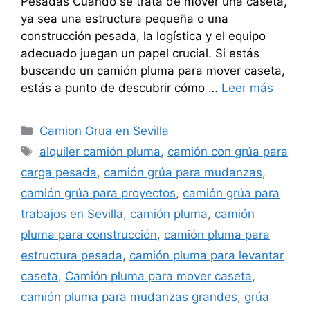
Pesadas Cuando se trata de mover una caseta,
ya sea una estructura pequeña o una
construcción pesada, la logística y el equipo
adecuado juegan un papel crucial. Si estás
buscando un camión pluma para mover caseta,
estás a punto de descubrir cómo …
Leer más
Categorías
Camion Grua en Sevilla
Etiquetas
alquiler camión pluma
,
camión con grúa para
carga pesada
,
camión grúa para mudanzas
,
camión grúa para proyectos
,
camión grúa para
trabajos en Sevilla
,
camión pluma
,
camión
pluma para construcción
,
camión pluma para
estructura pesada
,
camión pluma para levantar
caseta
,
Camión pluma para mover caseta
,
camión pluma para mudanzas grandes
,
grúa