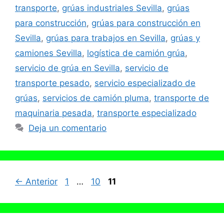
transporte
,
grúas industriales Sevilla
,
grúas
para construcción
,
grúas para construcción en
Sevilla
,
grúas para trabajos en Sevilla
,
grúas y
camiones Sevilla
,
logística de camión grúa
,
servicio de grúa en Sevilla
,
servicio de
transporte pesado
,
servicio especializado de
grúas
,
servicios de camión pluma
,
transporte de
maquinaria pesada
,
transporte especializado
Deja un comentario
Página
Página
Página
←
Anterior
1
…
10
11