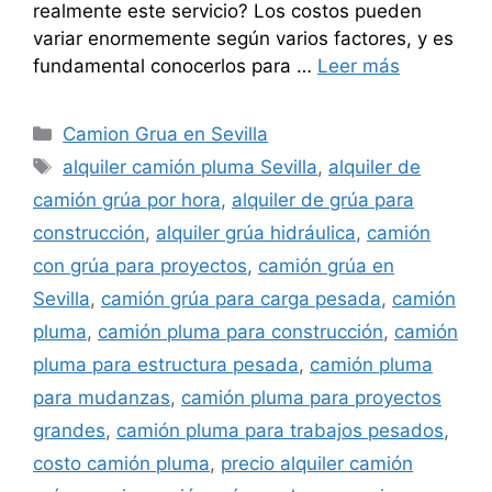
realmente este servicio? Los costos pueden
variar enormemente según varios factores, y es
fundamental conocerlos para …
Leer más
Categorías
Camion Grua en Sevilla
Etiquetas
alquiler camión pluma Sevilla
,
alquiler de
camión grúa por hora
,
alquiler de grúa para
construcción
,
alquiler grúa hidráulica
,
camión
con grúa para proyectos
,
camión grúa en
Sevilla
,
camión grúa para carga pesada
,
camión
pluma
,
camión pluma para construcción
,
camión
pluma para estructura pesada
,
camión pluma
para mudanzas
,
camión pluma para proyectos
grandes
,
camión pluma para trabajos pesados
,
costo camión pluma
,
precio alquiler camión