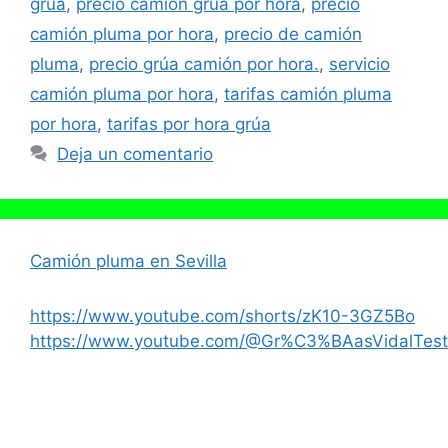
grúa
,
precio camión grúa por hora
,
precio
camión pluma por hora
,
precio de camión
pluma
,
precio grúa camión por hora.
,
servicio
camión pluma por hora
,
tarifas camión pluma
por hora
,
tarifas por hora grúa
Deja un comentario
Camión pluma en Sevilla
https://www.youtube.com/shorts/zK10-3GZ5Bo
https://www.youtube.com/@Gr%C3%BAasVidalTest