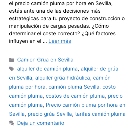
el precio camión pluma por hora en Sevilla,
estás ante una de las decisiones más
estratégicas para tu proyecto de construcción o
manipulación de cargas pesadas. ¿Cómo
determinar el coste correcto? ¿Qué factores
influyen en el …
Leer más
Categorías
Camion Grua en Sevilla
Etiquetas
alquiler de camión pluma
,
alquiler de grúa
en Sevilla
,
alquiler grúa hidráulica
,
camión
pluma por hora
,
camión pluma Sevilla
,
costo
camión pluma
,
costos de camión pluma
,
precio
camión pluma
,
Precio camión pluma por hora en
Sevilla
,
precio grúa Sevilla
,
tarifas camión pluma
Deja un comentario