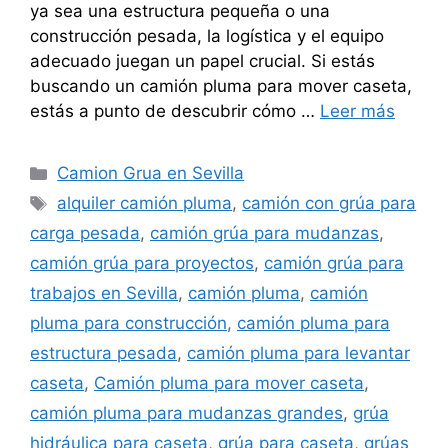
ya sea una estructura pequeña o una
construcción pesada, la logística y el equipo
adecuado juegan un papel crucial. Si estás
buscando un camión pluma para mover caseta,
estás a punto de descubrir cómo …
Leer más
Categorías
Camion Grua en Sevilla
Etiquetas
alquiler camión pluma
,
camión con grúa para
carga pesada
,
camión grúa para mudanzas
,
camión grúa para proyectos
,
camión grúa para
trabajos en Sevilla
,
camión pluma
,
camión
pluma para construcción
,
camión pluma para
estructura pesada
,
camión pluma para levantar
caseta
,
Camión pluma para mover caseta
,
camión pluma para mudanzas grandes
,
grúa
hidráulica para caseta
,
grúa para caseta
,
grúas