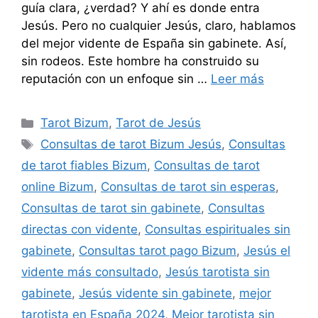
guía clara, ¿verdad? Y ahí es donde entra
Jesús. Pero no cualquier Jesús, claro, hablamos
del mejor vidente de España sin gabinete. Así,
sin rodeos. Este hombre ha construido su
reputación con un enfoque sin …
Leer más
Categorías
Tarot Bizum
,
Tarot de Jesús
Etiquetas
Consultas de tarot Bizum Jesús
,
Consultas
de tarot fiables Bizum
,
Consultas de tarot
online Bizum
,
Consultas de tarot sin esperas
,
Consultas de tarot sin gabinete
,
Consultas
directas con vidente
,
Consultas espirituales sin
gabinete
,
Consultas tarot pago Bizum
,
Jesús el
vidente más consultado
,
Jesús tarotista sin
gabinete
,
Jesús vidente sin gabinete
,
mejor
tarotista en España 2024
,
Mejor tarotista sin