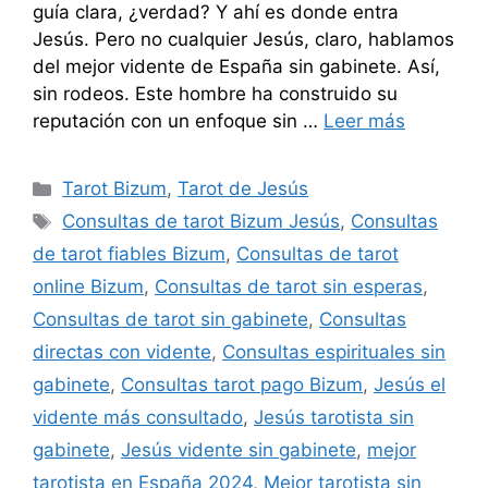
guía clara, ¿verdad? Y ahí es donde entra
Jesús. Pero no cualquier Jesús, claro, hablamos
del mejor vidente de España sin gabinete. Así,
sin rodeos. Este hombre ha construido su
reputación con un enfoque sin …
Leer más
Categorías
Tarot Bizum
,
Tarot de Jesús
Etiquetas
Consultas de tarot Bizum Jesús
,
Consultas
de tarot fiables Bizum
,
Consultas de tarot
online Bizum
,
Consultas de tarot sin esperas
,
Consultas de tarot sin gabinete
,
Consultas
directas con vidente
,
Consultas espirituales sin
gabinete
,
Consultas tarot pago Bizum
,
Jesús el
vidente más consultado
,
Jesús tarotista sin
gabinete
,
Jesús vidente sin gabinete
,
mejor
tarotista en España 2024
,
Mejor tarotista sin