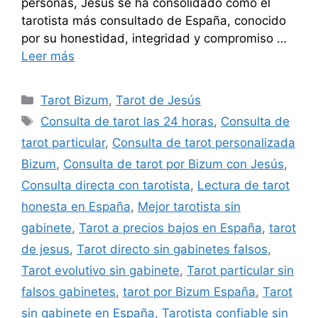
personas, Jesús se ha consolidado como el
tarotista más consultado de España, conocido
por su honestidad, integridad y compromiso …
Leer más
Categorías
Tarot Bizum
,
Tarot de Jesús
Etiquetas
Consulta de tarot las 24 horas
,
Consulta de
tarot particular
,
Consulta de tarot personalizada
Bizum
,
Consulta de tarot por Bizum con Jesús
,
Consulta directa con tarotista
,
Lectura de tarot
honesta en España
,
Mejor tarotista sin
gabinete
,
Tarot a precios bajos en España
,
tarot
de jesus
,
Tarot directo sin gabinetes falsos
,
Tarot evolutivo sin gabinete
,
Tarot particular sin
falsos gabinetes
,
tarot por Bizum España
,
Tarot
sin gabinete en España
,
Tarotista confiable sin