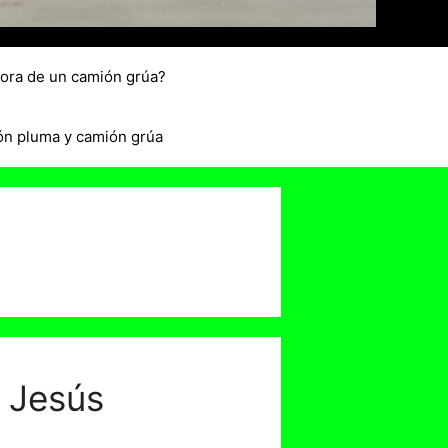
hora de un camión grúa?
ón pluma y camión grúa
n Jesús