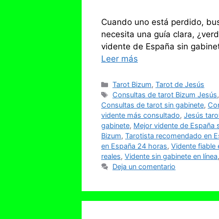
Cuando uno está perdido, bus
necesita una guía clara, ¿ver
vidente de España sin gabinet
Leer más
Categorías
Tarot Bizum
,
Tarot de Jesús
Etiquetas
Consultas de tarot Bizum Jesús
Consultas de tarot sin gabinete
,
Con
vidente más consultado
,
Jesús taro
gabinete
,
Mejor vidente de España s
Bizum
,
Tarotista recomendado en 
en España 24 horas
,
Vidente fiable
reales
,
Vidente sin gabinete en línea
Deja un comentario