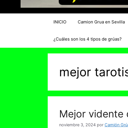
INICIO
Camion Grua en Sevilla
¿Cuáles son los 4 tipos de grúas?
mejor tarot
Mejor vidente
noviembre 3, 2024
por
Camión Grúa