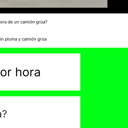
hora de un camión grúa?
ón pluma y camión grúa
por hora
a?