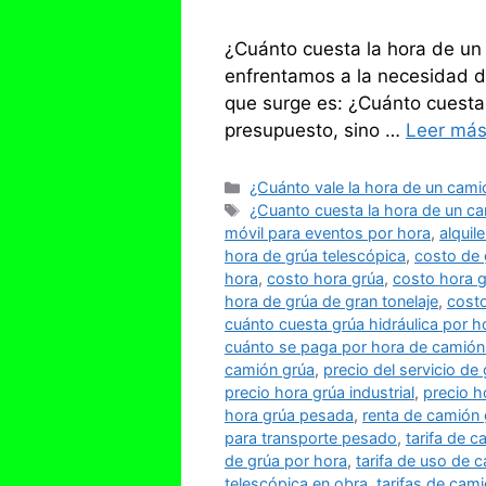
¿Cuánto cuesta la hora de un
enfrentamos a la necesidad de
que surge es: ¿Cuánto cuesta 
presupuesto, sino …
Leer má
Categorías
¿Cuánto vale la hora de un cami
Etiquetas
¿Cuanto cuesta la hora de un c
móvil para eventos por hora
,
alquil
hora de grúa telescópica
,
costo de 
hora
,
costo hora grúa
,
costo hora g
hora de grúa de gran tonelaje
,
costo
cuánto cuesta grúa hidráulica por h
cuánto se paga por hora de camión
camión grúa
,
precio del servicio de
precio hora grúa industrial
,
precio h
hora grúa pesada
,
renta de camión 
para transporte pesado
,
tarifa de 
de grúa por hora
,
tarifa de uso de 
telescópica en obra
,
tarifas de cam