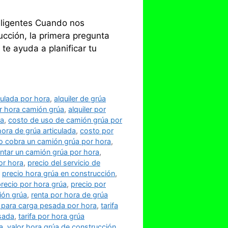
eligentes Cuando nos
ucción, la primera pregunta
te ayuda a planificar tu
iculada por hora
,
alquiler de grúa
or hora camión grúa
,
alquiler por
ra
,
costo de uso de camión grúa por
ora de grúa articulada
,
costo por
o cobra un camión grúa por hora
,
ntar un camión grúa por hora
,
or hora
,
precio del servicio de
,
precio hora grúa en construcción
,
recio por hora grúa
,
precio por
ión grúa
,
renta por hora de grúa
a para carga pesada por hora
,
tarifa
esada
,
tarifa por hora grúa
a
,
valor hora grúa de construcción
,