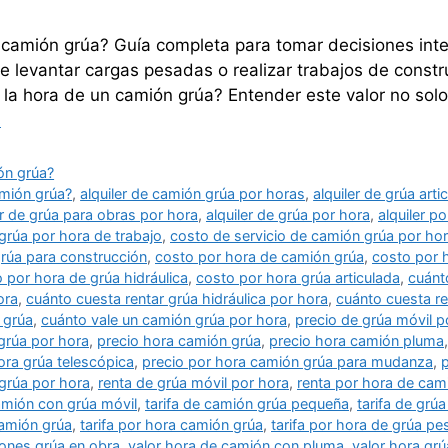
 camión grúa? Guía completa para tomar decisiones int
 levantar cargas pesadas o realizar trabajos de constr
la hora de un camión grúa? Entender este valor no solo 
s
ón grúa?
amión grúa?
,
alquiler de camión grúa por horas
,
alquiler de grúa art
er de grúa para obras por hora
,
alquiler de grúa por hora
,
alquiler p
grúa por hora de trabajo
,
costo de servicio de camión grúa por ho
rúa para construcción
,
costo por hora de camión grúa
,
costo por h
 por hora de grúa hidráulica
,
costo por hora grúa articulada
,
cuánt
ora
,
cuánto cuesta rentar grúa hidráulica por hora
,
cuánto cuesta re
 grúa
,
cuánto vale un camión grúa por hora
,
precio de grúa móvil p
 grúa por hora
,
precio hora camión grúa
,
precio hora camión pluma
ora grúa telescópica
,
precio por hora camión grúa para mudanza
,
p
grúa por hora
,
renta de grúa móvil por hora
,
renta por hora de cam
camión con grúa móvil
,
tarifa de camión grúa pequeña
,
tarifa de grú
camión grúa
,
tarifa por hora camión grúa
,
tarifa por hora de grúa p
iones grúa en obra
,
valor hora de camión con pluma
,
valor hora grú