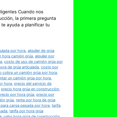
eligentes Cuando nos
ucción, la primera pregunta
te ayuda a planificar tu
iculada por hora
,
alquiler de grúa
or hora camión grúa
,
alquiler por
ra
,
costo de uso de camión grúa por
ora de grúa articulada
,
costo por
o cobra un camión grúa por hora
,
ntar un camión grúa por hora
,
or hora
,
precio del servicio de
,
precio hora grúa en construcción
,
recio por hora grúa
,
precio por
ión grúa
,
renta por hora de grúa
a para carga pesada por hora
,
tarifa
esada
,
tarifa por hora grúa
a
,
valor hora grúa de construcción
,