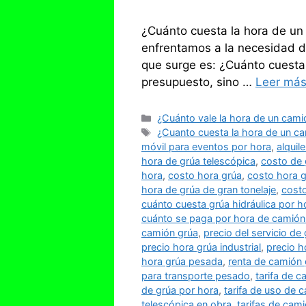
¿Cuánto cuesta la hora de un
enfrentamos a la necesidad de
que surge es: ¿Cuánto cuesta 
presupuesto, sino …
Leer má
Categorías
¿Cuánto vale la hora de un cami
Etiquetas
¿Cuanto cuesta la hora de un c
móvil para eventos por hora
,
alquil
hora de grúa telescópica
,
costo de 
hora
,
costo hora grúa
,
costo hora g
hora de grúa de gran tonelaje
,
costo
cuánto cuesta grúa hidráulica por h
cuánto se paga por hora de camión
camión grúa
,
precio del servicio de
precio hora grúa industrial
,
precio h
hora grúa pesada
,
renta de camión 
para transporte pesado
,
tarifa de 
de grúa por hora
,
tarifa de uso de 
telescópica en obra
,
tarifas de cam