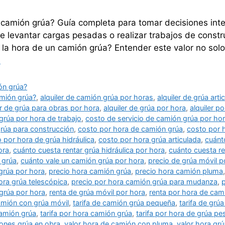
 camión grúa? Guía completa para tomar decisiones int
 levantar cargas pesadas o realizar trabajos de constr
la hora de un camión grúa? Entender este valor no solo 
s
ón grúa?
amión grúa?
,
alquiler de camión grúa por horas
,
alquiler de grúa art
er de grúa para obras por hora
,
alquiler de grúa por hora
,
alquiler p
grúa por hora de trabajo
,
costo de servicio de camión grúa por ho
rúa para construcción
,
costo por hora de camión grúa
,
costo por h
 por hora de grúa hidráulica
,
costo por hora grúa articulada
,
cuánt
ora
,
cuánto cuesta rentar grúa hidráulica por hora
,
cuánto cuesta re
 grúa
,
cuánto vale un camión grúa por hora
,
precio de grúa móvil p
 grúa por hora
,
precio hora camión grúa
,
precio hora camión pluma
ora grúa telescópica
,
precio por hora camión grúa para mudanza
,
p
grúa por hora
,
renta de grúa móvil por hora
,
renta por hora de cam
camión con grúa móvil
,
tarifa de camión grúa pequeña
,
tarifa de grú
camión grúa
,
tarifa por hora camión grúa
,
tarifa por hora de grúa p
iones grúa en obra
,
valor hora de camión con pluma
,
valor hora grú