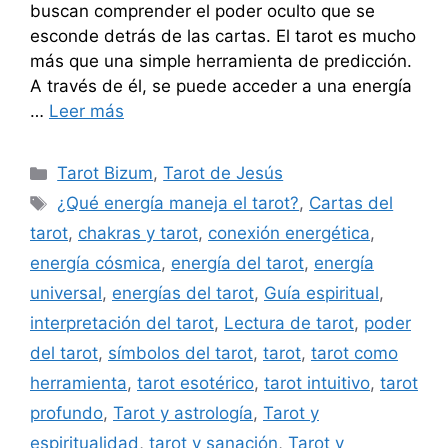
buscan comprender el poder oculto que se
esconde detrás de las cartas. El tarot es mucho
más que una simple herramienta de predicción.
A través de él, se puede acceder a una energía
…
Leer más
Categorías
Tarot Bizum
,
Tarot de Jesús
Etiquetas
¿Qué energía maneja el tarot?
,
Cartas del
tarot
,
chakras y tarot
,
conexión energética
,
energía cósmica
,
energía del tarot
,
energía
universal
,
energías del tarot
,
Guía espiritual
,
interpretación del tarot
,
Lectura de tarot
,
poder
del tarot
,
símbolos del tarot
,
tarot
,
tarot como
herramienta
,
tarot esotérico
,
tarot intuitivo
,
tarot
profundo
,
Tarot y astrología
,
Tarot y
espiritualidad
,
tarot y sanación
,
Tarot y