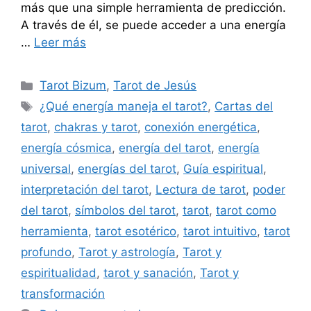
más que una simple herramienta de predicción.
A través de él, se puede acceder a una energía
…
Leer más
Categorías
Tarot Bizum
,
Tarot de Jesús
Etiquetas
¿Qué energía maneja el tarot?
,
Cartas del
tarot
,
chakras y tarot
,
conexión energética
,
energía cósmica
,
energía del tarot
,
energía
universal
,
energías del tarot
,
Guía espiritual
,
interpretación del tarot
,
Lectura de tarot
,
poder
del tarot
,
símbolos del tarot
,
tarot
,
tarot como
herramienta
,
tarot esotérico
,
tarot intuitivo
,
tarot
profundo
,
Tarot y astrología
,
Tarot y
espiritualidad
,
tarot y sanación
,
Tarot y
transformación