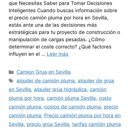
que Necesitas Saber para Tomar Decisiones
Inteligentes Cuando buscas información sobre
el precio camión pluma por hora en Sevilla,
estás ante una de las decisiones más
estratégicas para tu proyecto de construcción o
manipulación de cargas pesadas. ¿Cómo
determinar el coste correcto? ¿Qué factores
influyen en el …
Leer más
Categorías
Camion Grua en Sevilla
Etiquetas
alquiler de camión pluma
,
alquiler de grúa
en Sevilla
,
alquiler grúa hidráulica
,
camión
pluma por hora
,
camión pluma Sevilla
,
costo
camión pluma
,
costos de camión pluma
,
precio
camión pluma
,
Precio camión pluma por hora en
Sevilla
,
precio grúa Sevilla
,
tarifas camión pluma