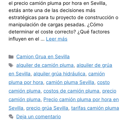
el precio camión pluma por hora en Sevilla,
estás ante una de las decisiones más
estratégicas para tu proyecto de construcción o
manipulación de cargas pesadas. ¿Cómo
determinar el coste correcto? ¿Qué factores
influyen en el …
Leer más
Categorías
Camion Grua en Sevilla
Etiquetas
alquiler de camión pluma
,
alquiler de grúa
en Sevilla
,
alquiler grúa hidráulica
,
camión
pluma por hora
,
camión pluma Sevilla
,
costo
camión pluma
,
costos de camión pluma
,
precio
camión pluma
,
Precio camión pluma por hora en
Sevilla
,
precio grúa Sevilla
,
tarifas camión pluma
Deja un comentario