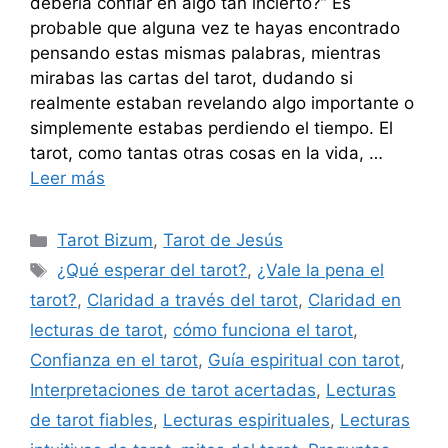
debería confiar en algo tan incierto?” Es
probable que alguna vez te hayas encontrado
pensando estas mismas palabras, mientras
mirabas las cartas del tarot, dudando si
realmente estaban revelando algo importante o
simplemente estabas perdiendo el tiempo. El
tarot, como tantas otras cosas en la vida, …
Leer más
Categorías
Tarot Bizum
,
Tarot de Jesús
Etiquetas
¿Qué esperar del tarot?
,
¿Vale la pena el
tarot?
,
Claridad a través del tarot
,
Claridad en
lecturas de tarot
,
cómo funciona el tarot
,
Confianza en el tarot
,
Guía espiritual con tarot
,
Interpretaciones de tarot acertadas
,
Lecturas
de tarot fiables
,
Lecturas espirituales
,
Lecturas