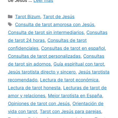
de Jesús …
Leer más
Categorías
Tarot Bizum
,
Tarot de Jesús
Etiquetas
Consulta de tarot amorosa con Jesús
,
Consulta de tarot sin intermediarios
,
Consultas
de tarot 24 horas
,
Consultas de tarot
confidenciales
,
Consultas de tarot en español
,
Consultas de tarot personalizadas
,
Consultas
de tarot sin adornos
,
Guía espiritual con tarot
,
Jesús tarotista directo y sincero
,
Jesús tarotista
recomendado
,
Lectura de tarot económica
,
Lectura de tarot honesta
,
Lecturas de tarot de
amor y relaciones
,
Mejor tarotista en España
,
Opiniones de tarot con Jesús
,
Orientación de
vida con tarot
,
Tarot con Jesús para parejas
,