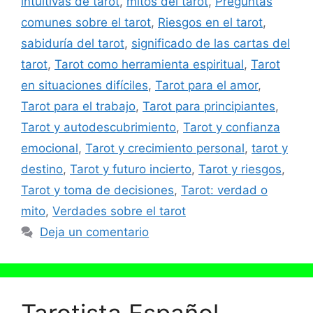
intuitivas de tarot
,
mitos del tarot
,
Preguntas
comunes sobre el tarot
,
Riesgos en el tarot
,
sabiduría del tarot
,
significado de las cartas del
tarot
,
Tarot como herramienta espiritual
,
Tarot
en situaciones difíciles
,
Tarot para el amor
,
Tarot para el trabajo
,
Tarot para principiantes
,
Tarot y autodescubrimiento
,
Tarot y confianza
emocional
,
Tarot y crecimiento personal
,
tarot y
destino
,
Tarot y futuro incierto
,
Tarot y riesgos
,
Tarot y toma de decisiones
,
Tarot: verdad o
mito
,
Verdades sobre el tarot
Deja un comentario