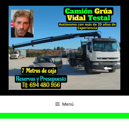
Saltar
al
contenido
Menú