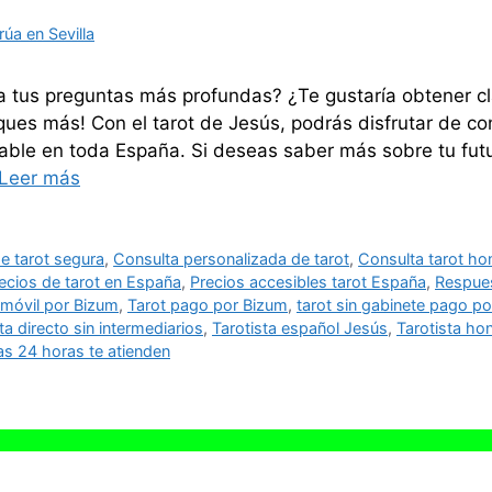
úa en Sevilla
 tus preguntas más profundas? ¿Te gustaría obtener cl
ues más! Con el tarot de Jesús, podrás disfrutar de co
lable en toda España. Si deseas saber más sobre tu fu
Leer más
e tarot segura
,
Consulta personalizada de tarot
,
Consulta tarot ho
ecios de tarot en España
,
Precios accesibles tarot España
,
Respues
 móvil por Bizum
,
Tarot pago por Bizum
,
tarot sin gabinete pago p
ta directo sin intermediarios
,
Tarotista español Jesús
,
Tarotista ho
as 24 horas te atienden