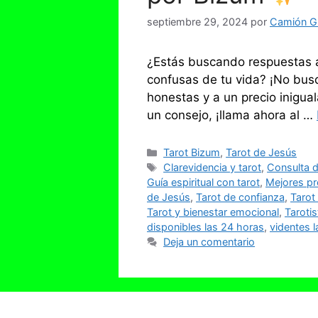
septiembre 29, 2024
por
Camión Gr
¿Estás buscando respuestas a
confusas de tu vida? ¡No busq
honestas y a un precio inigua
un consejo, ¡llama ahora al …
Categorías
Tarot Bizum
,
Tarot de Jesús
Etiquetas
Clarevidencia y tarot
,
Consulta d
Guía espiritual con tarot
,
Mejores pr
de Jesús
,
Tarot de confianza
,
Tarot
Tarot y bienestar emocional
,
Tarotis
disponibles las 24 horas
,
videntes l
Deja un comentario