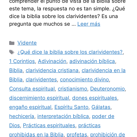
comprender el punto de vista de la Biblia sobre
este tema, la respuesta no es tan simple. ¿Qué
dice la biblia sobre los clarividentes? Es una
pregunta que muchos se …
Leer más
Categorías
Vidente
Etiquetas
¿Qué dice la biblia sobre los clarividentes?
,
1 Corintios
,
Adivinación
,
adivinación bíblica
,
Biblia
,
clarividencia cristiana
,
clarividencia en la
Biblia
,
clarividentes
,
conocimiento divino
,
Consulta espiritual
,
cristianismo
,
Deuteronomio
,
discernimiento espiritual
,
dones espirituales
,
engaño espiritual
,
Espíritu Santo
,
Gálatas
,
hechicería
,
interpretación bíblica
,
poder de
Dios
,
Prácticas espirituales
,
prácticas
prohibidas en la Biblia
,
profetas
,
prohibición de