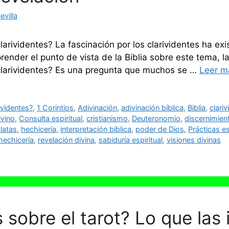
villa
larividentes? La fascinación por los clarividentes ha exist
ender el punto de vista de la Biblia sobre este tema, l
 clarividentes? Es una pregunta que muchos se …
Leer m
rividentes?
,
1 Corintios
,
Adivinación
,
adivinación bíblica
,
Biblia
,
clariv
ivino
,
Consulta espiritual
,
cristianismo
,
Deuteronomio
,
discernimient
latas
,
hechicería
,
interpretación bíblica
,
poder de Dios
,
Prácticas es
 hechicería
,
revelación divina
,
sabiduría espiritual
,
visiones divinas
sobre el tarot? Lo que las 