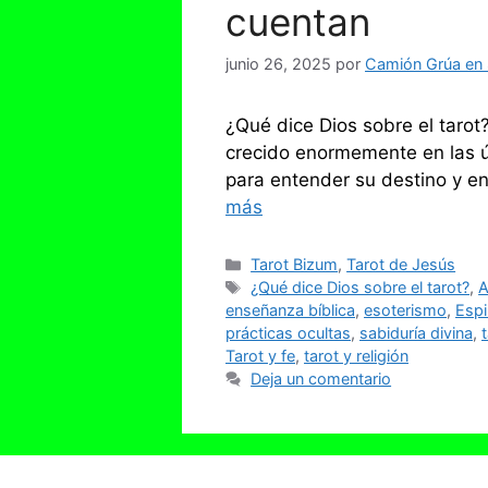
cuentan
junio 26, 2025
por
Camión Grúa en S
¿Qué dice Dios sobre el tarot?
crecido enormemente en las 
para entender su destino y e
más
Categorías
Tarot Bizum
,
Tarot de Jesús
Etiquetas
¿Qué dice Dios sobre el tarot?
,
A
enseñanza bíblica
,
esoterismo
,
Espi
prácticas ocultas
,
sabiduría divina
,
Tarot y fe
,
tarot y religión
Deja un comentario