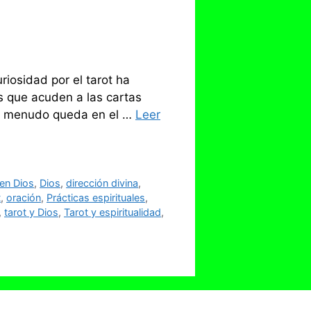
riosidad por el tarot ha
 que acuden a las cartas
 a menudo queda en el …
Leer
 en Dios
,
Dios
,
dirección divina
,
t
,
oración
,
Prácticas espirituales
,
,
tarot y Dios
,
Tarot y espiritualidad
,