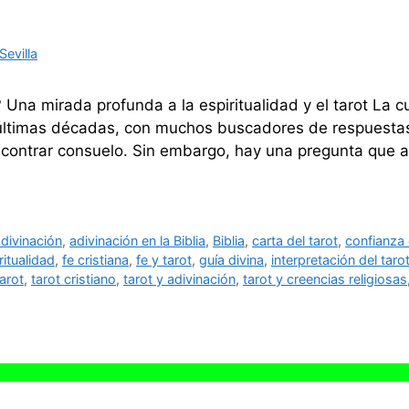
evilla
 Una mirada profunda a la espiritualidad y el tarot La cu
últimas décadas, con muchos buscadores de respuestas
ncontrar consuelo. Sin embargo, hay una pregunta que
divinación
,
adivinación en la Biblia
,
Biblia
,
carta del tarot
,
confianza
ritualidad
,
fe cristiana
,
fe y tarot
,
guía divina
,
interpretación del taro
tarot
,
tarot cristiano
,
tarot y adivinación
,
tarot y creencias religiosas