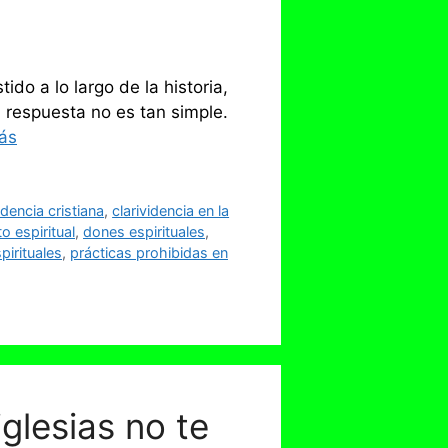
ido a lo largo de la historia,
a respuesta no es tan simple.
ás
idencia cristiana
,
clarividencia en la
o espiritual
,
dones espirituales
,
pirituales
,
prácticas prohibidas en
iglesias no te