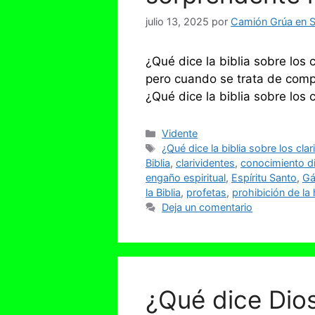
julio 13, 2025
por
Camión Grúa en Se
¿Qué dice la biblia sobre los c
pero cuando se trata de compr
¿Qué dice la biblia sobre los
Categorías
Vidente
Etiquetas
¿Qué dice la biblia sobre los cla
Biblia
,
clarividentes
,
conocimiento d
engaño espiritual
,
Espíritu Santo
,
Gá
la Biblia
,
profetas
,
prohibición de la
Deja un comentario
¿Qué dice Dios 