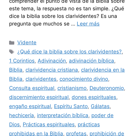
comprender el punto de vista de la Biblia sobre
este tema, la respuesta no es tan simple. ¿Qué
dice la biblia sobre los clarividentes? Es una
pregunta que muchos se …
Leer más
Categorías
Vidente
Etiquetas
¿Qué dice la biblia sobre los clarividentes?
,
1 Corintios
,
Adivinación
,
adivinación bíblica
,
Biblia
,
clarividencia cristiana
,
clarividencia en la
Biblia
,
clarividentes
,
conocimiento divino
,
Consulta espiritual
,
cristianismo
,
Deuteronomio
,
discernimiento espiritual
,
dones espirituales
,
engaño espiritual
,
Espíritu Santo
,
Gálatas
,
hechicería
,
interpretación bíblica
,
poder de
Dios
,
Prácticas espirituales
,
prácticas
prohibidas en la Biblia
,
profetas
,
prohibición de